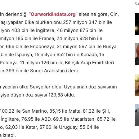
Sa
in derlendiği “
Ourworldindata.org
” sitesine göre, Çin,
 aşı yapılan ülke olurken onu 257 milyon 347 bin ile
lyon 403 bin ile İngiltere, 46 milyon 875 bin ile
milyon 185 bin ile Fransa, 24 milyon 928 bin ile
lyon 666 bin ile Endonezya, 21 milyon 597 bin ile Rusya,
bin ile İspanya, 15 milyon 652 bin ile Kanada, 15
 Polonya, 11 milyon 126 bin ile Bileşik Arap Emirlikleri
on 399 bin ile Suudi Arabistan izledi.
ı yapılan ülke Seyşeller oldu. Uygulanan doz sayısının
işiye düşen doz sayısı 129,88 oldu.
100,22 ile San Marino, 85,15 ile Malta, 81,22 ile Şili,
 İngiltere, 76,95 ile ABD, 69,5 ile Macaristan, 65,72 ile
, 62,03 ile Katar, 57,66 ile Uruguay, 55,64 ile
 izledi.