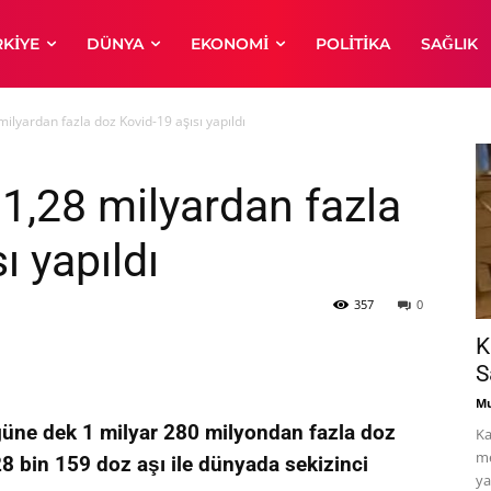
RKIYE
DÜNYA
EKONOMI
POLITIKA
SAĞLIK
ilyardan fazla doz Kovid-19 aşısı yapıldı
1,28 milyardan fazla
ı yapıldı
357
0
K
S
Mu
üne dek 1 milyar 280 milyondan fazla doz
Ka
me
28 bin 159 doz aşı ile dünyada sekizinci
ya