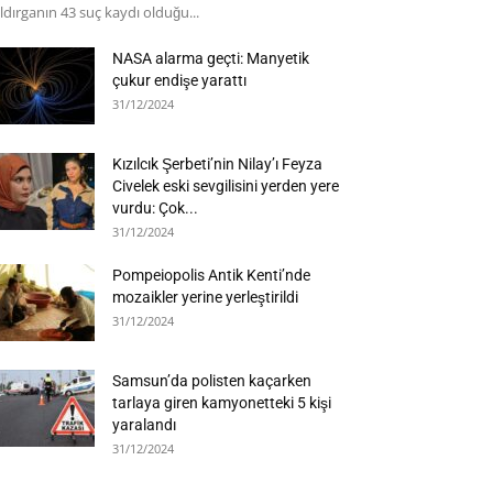
ldırganın 43 suç kaydı olduğu...
NASA alarma geçti: Manyetik
çukur endişe yarattı
31/12/2024
Kızılcık Şerbeti’nin Nilay’ı Feyza
Civelek eski sevgilisini yerden yere
vurdu: Çok...
31/12/2024
Pompeiopolis Antik Kenti’nde
mozaikler yerine yerleştirildi
31/12/2024
Samsun’da polisten kaçarken
tarlaya giren kamyonetteki 5 kişi
yaralandı
31/12/2024