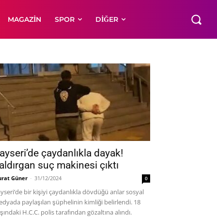
MAGAZIN
SPOR
DIĞER
ayseri’de çaydanlıkla dayak!
aldırgan suç makinesi çıktı
rat Güner
-
31/12/2024
0
yseri’de bir kişiyi çaydanlıkla dövdüğü anlar sosyal
dyada paylaşılan şüphelinin kimliği belirlendi. 18
şındaki H.C.C. polis tarafından gözaltına alındı.