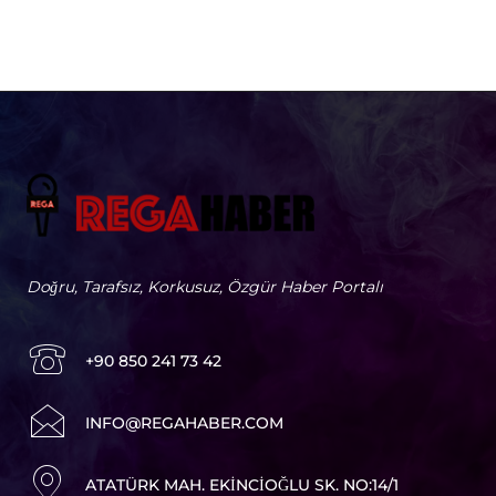
Doğru, Tarafsız, Korkusuz, Özgür Haber Portalı
+90 850 241 73 42
I
NFO@REGAHABER.COM
ATATÜRK MAH. EKINCIOĞLU SK. NO:14/1