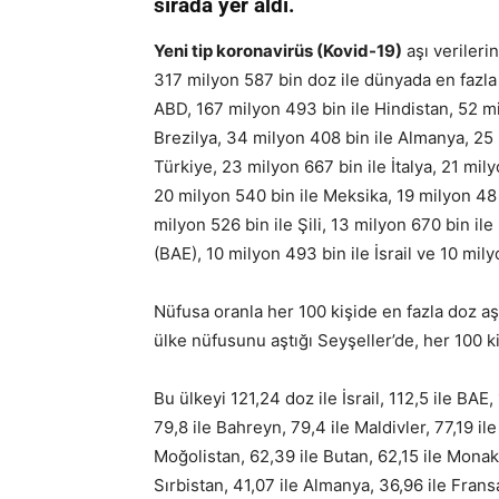
sırada yer aldı.
Yeni tip koronavirüs (Kovid-19)
aşı verilerin
317 milyon 587 bin doz ile dünyada en fazla
ABD, 167 milyon 493 bin ile Hindistan, 52 mi
Brezilya, 34 milyon 408 bin ile Almanya, 25 
Türkiye, 23 milyon 667 bin ile İtalya, 21 mi
20 milyon 540 bin ile Meksika, 19 milyon 48 
milyon 526 bin ile Şili, 13 milyon 670 bin ile
(BAE), 10 milyon 493 bin ile İsrail ve 10 mily
Nüfusa oranla her 100 kişide en fazla doz aş
ülke nüfusunu aştığı Seyşeller’de, her 100 k
Bu ülkeyi 121,24 doz ile İsrail, 112,5 ile BAE, 
79,8 ile Bahreyn, 79,4 ile Maldivler, 77,19 ile
Moğolistan, 62,39 ile Butan, 62,15 ile Monako
Sırbistan, 41,07 ile Almanya, 36,96 ile Fransa