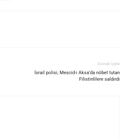
Sonraki İçerik
İsrail polisi, Mescid-i Aksa’da nöbet tutan
Filistinlilere saldırdı