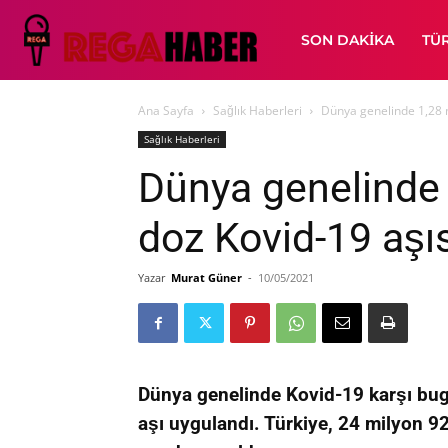
SON DAKIKA
TÜ
Ana Sayfa
Sağlık Haberleri
Dünya genelinde 1,28 m
Sağlık Haberleri
Dünya genelinde 
doz Kovid-19 aşıs
Yazar
Murat Güner
-
10/05/2021
Dünya genelinde Kovid-19 karşı bug
aşı uygulandı. Türkiye, 24 milyon 9