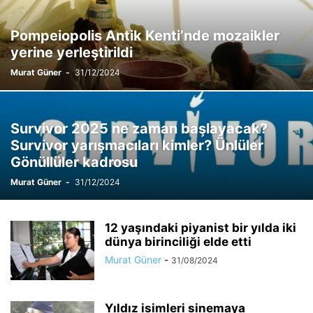
Pompeiopolis Antik Kenti’nde mozaikler
yerine yerleştirildi
Murat Güner
-
31/12/2024
Survivor 2025 ne zaman başlayacak?
Survivor yarışmacıları kimler? Ünlüler
Gönüllüler kadrosu
Murat Güner
-
31/12/2024
12 yaşındaki piyanist bir yılda iki
dünya birinciliği elde etti
Murat Güner
-
31/08/2024
Yıldız isimleri sinemaya