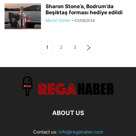
Sharon Stone’a, Bodrum’da
Beşiktaş forması hediye edildi
Murat Güner
-
02/08/2024
1
2
3
ABOUT US
Contact us:
info@regahaber.com