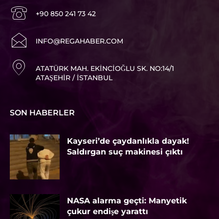
+90 850 241 73 42
I
NFO@REGAHABER.COM
ATATÜRK MAH. EKINCIOĞLU SK. NO:14/1
ATAŞEHIR / İSTANBUL
SON HABERLER
Kayseri’de çaydanlıkla dayak!
Saldırgan suç makinesi çıktı
NASA alarma geçti: Manyetik
çukur endişe yarattı