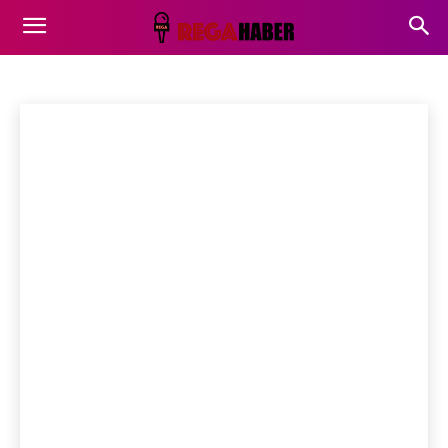
YEMEK TARIFLERI
Bilim Teknoloji
Çevre Haberleri
Güzellik Köşesi
Ana Sayfa
Yaşam
Yemek Tarifleri