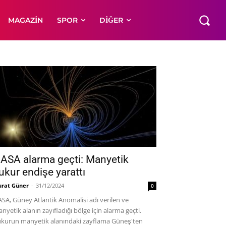
MAGAZIN
SPOR
DIĞER
ASA alarma geçti: Manyetik
ukur endişe yarattı
rat Güner
-
31/12/2024
0
SA, Güney Atlantik Anomalisi adı verilen ve
nyetik alanın zayıfladığı bölge için alarma geçti.
kurun manyetik alanındaki zayflama Güneş'ten