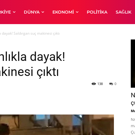
RKIYE
DÜNYA
EKONOMI
POLITIKA
SAĞLIK
a dayak! Saldırgan suç makinesi çıktı
lıkla dayak!
inesi çıktı
138
0
N
ç
Mu
NA
ma
Çu