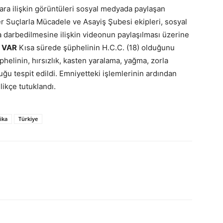
lara ilişkin görüntüleri sosyal medyada paylaşan
er Suçlarla Mücadele ve Asayiş Şubesi ekipleri, sosyal
a darbedilmesine ilişkin videonun paylaşılması üzerine
I VAR
Kısa sürede şüphelinin H.C.C. (18) olduğunu
üphelinin, hırsızlık, kasten yaralama, yağma, zorla
ğu tespit edildi. Emniyetteki işlemlerinin ardından
likçe tutuklandı.
ika
Türkiye