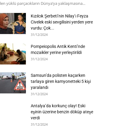
len yüklü parçacıkların Dünya’ya yaklaşmasına...
Kızılcık Şerbeti’nin Nilay’ı Feyza
Civelek eski sevgilisini yerden yere
vurdu: Çok...
31/12/2024
Pompeiopolis Antik Kenti’nde
mozaikler yerine yerleştirildi
31/12/2024
Samsun’da polisten kaçarken
tarlaya giren kamyonetteki 5 kişi
yaralandı
31/12/2024
Antalya’da korkunç olay! Eski
eşinin üzerine benzin döküp ateşe
verdi
31/12/2024