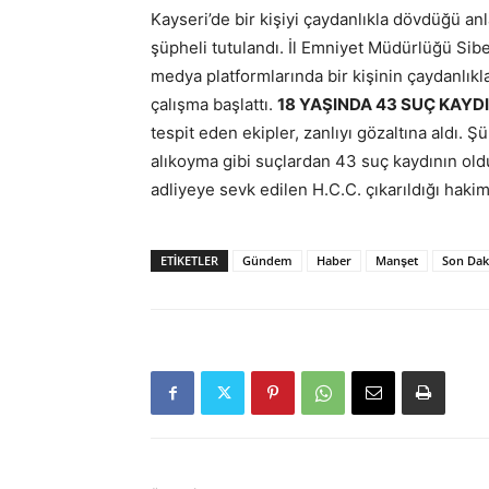
Kayseri’de bir kişiyi çaydanlıkla dövdüğü an
şüpheli tutulandı. İl Emniyet Müdürlüğü Sib
medya platformlarında bir kişinin çaydanlıkl
çalışma başlattı.
18 YAŞINDA 43 SUÇ KAYD
tespit eden ekipler, zanlıyı gözaltına aldı. Ş
alıkoyma gibi suçlardan 43 suç kaydının oldu
adliyeye sevk edilen H.C.C. çıkarıldığı hakim
ETIKETLER
Gündem
Haber
Manşet
Son Dak