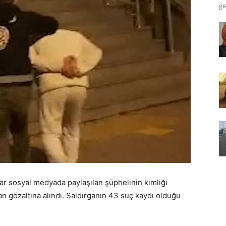
ge
lar sosyal medyada paylaşılan şüphelinin kimliği
dan gözaltına alındı. Saldırganın 43 suç kaydı olduğu