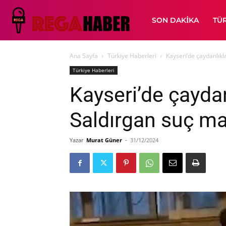
SON DAKIKA
TÜ
Ana Sayfa
Türkiye Haberleri
Kayseri’de çaydanlıkl
Türkiye Haberleri
Kayseri’de çaydan
Saldırgan suç mak
Yazar
Murat Güner
-
31/12/2024