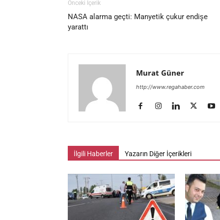
Önceki İçerik
NASA alarma geçti: Manyetik çukur endişe
yarattı
Murat Güner
http://www.regahaber.com
İlgili Haberler
Yazarın Diğer İçerikleri