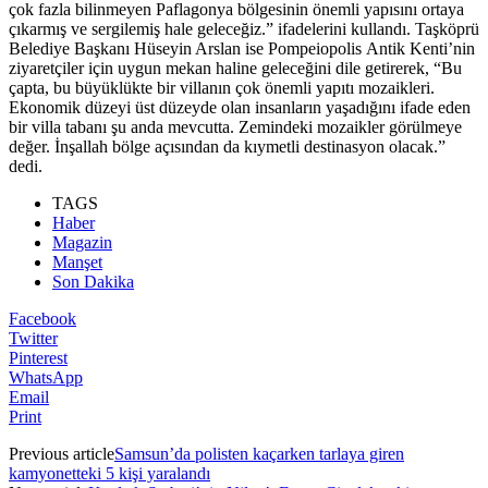
çok fazla bilinmeyen Paflagonya bölgesinin önemli yapısını ortaya
çıkarmış ve sergilemiş hale geleceğiz.” ifadelerini kullandı. Taşköprü
Belediye Başkanı Hüseyin Arslan ise Pompeiopolis Antik Kenti’nin
ziyaretçiler için uygun mekan haline geleceğini dile getirerek, “Bu
çapta, bu büyüklükte bir villanın çok önemli yapıtı mozaikleri.
Ekonomik düzeyi üst düzeyde olan insanların yaşadığını ifade eden
bir villa tabanı şu anda mevcutta. Zemindeki mozaikler görülmeye
değer. İnşallah bölge açısından da kıymetli destinasyon olacak.”
dedi.
TAGS
Haber
Magazin
Manşet
Son Dakika
Facebook
Twitter
Pinterest
WhatsApp
Email
Print
Previous article
Samsun’da polisten kaçarken tarlaya giren
kamyonetteki 5 kişi yaralandı