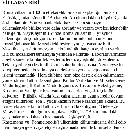
VİLLADAN BİRİ”
Roma villasının 1800 metrekarelik bir alanı kapladığını anlatan
Eliüşük, şunları söyledi: “Bu haliyle Anadolu’daki en büyük 3 ya da
4 villadan biri. Son zamanlardaki kazılar ve restorasyon
çalışmalarıyla birlikte yapı daha görünür ve yapım evreleri izlenebilir
hale geldi. Mayıs ayının 15’inde Roma villasının 4. yüzyılda
eklendiğini düşündüğümüz odalarının birinde bulunan zemin
mozaiğini onardık. Mozaikteki restorasyon çalışmamız bitti.
Mozaikte aşırı deformasyon ve bulunduğu harçtan ayrılma vardı.
Biz bu mozaikleri tamamıyla yerinden kaldırdık. Laboratuvarımızda
3 aylık süreçte bunlar tek tek temizlendi, ayrıştırıldı, düzenlendi.
Tekrar yerine yerleştirildi. Uzun soluklu bir çalışma. Neredeyse hiç
kayıp vermeden bozulma ya da deformasyona sebep olmadan bu
işlemi tamamladık. Hem ekibime hem bize destek olan çalışmamızı
yönlendiren Kültür Bakanlığına, Kültür Varlıkları ve Müzeler Genel
Müdürlüğüne, İl Kültür Müdürlüğümüze, Taşköprü Belediyesine,
Kastamonu Valiliğine bize yardımlardan dolayı çok teşekkür
ediyoruz.” Eliüşük, villada kazı çalışmalarının uzun süredir devam
ettiğini bildirerek, son 3 yıldır kazının ivme kazandığını aktardı. Bu
ivmedeki asıl etkinin Kültür ve Turizm Bakanlığının “Geleceğe
Miras Projesi” olduğunu vurgulayan Eliüşük, “Bizim buradaki
çalışmalarımız daha da hızlanacak. Taşköprü’yü,
Kastamonu’yu, Pompeiopolis’i ülkemizin kültür mirasına dahil edip
hem buraya gelen ziyaretçileri ağırlamada hem de bilimsel anlamda