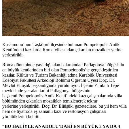
Kastamonu’nun Taşköprü ilçesinde bulunan Pompeiopolis Antik
Kenti’ndeki kazılarda Roma villasından çıkarılan mozaikler yerine
yerleştirildi.
Roma döneminde yayıldığı alan bakımından Paflagonya bölgesinin
en büyük kentlerinden biri olan Pompeiopolis’te gerçekleştirilen
kazılar, Kültür ve Turizm Bakanlığı adına Karabük Üniversitesi
Edebiyat Fakültesi Arkeoloji Bölümü Öğretim Üyesi Doç. Dr.
Mevlüt Eliüşük başkanlığında yürütülüyor. İlçenin Zımbıllı Tepe
mevkisinde yer alan tarihi Paflagonya bölgesinin
başkenti Pompeiopolis Antik Kenti’ndeki kazı çalışmalarında villa
bölümünden çıkarılan mozaikler, temizlenerek tekrar
yerlerine yerleştirildi. Doç. Dr. Eliüşük, gazetecilere, bu yıl hem villa
hem de tiyatroda eş zamanlı kazı ve restorasyon çalışması
yürüttüklerini belirtti.
“BU HALİYLE ANADOLU’DAKİ EN BÜYÜK 3 YA DA 4