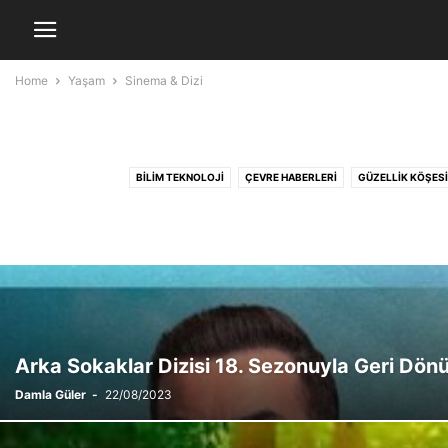
Home
Yaşam
Sinema & Dizi
BILIM TEKNOLOJI
ÇEVRE HABERLERI
GÜZELLIK KÖŞESI
Arka Sokaklar Dizisi 18. Sezonuyla Geri Dön
Damla Güler
-
22/08/2023