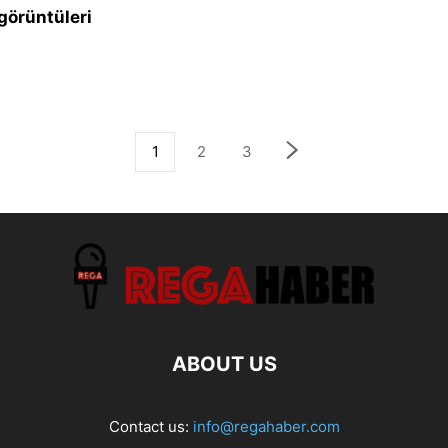
görüntüleri
1
2
3
ABOUT US
Contact us:
info@regahaber.com