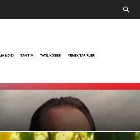
MA & DIZI
TANITIM
TATIL KÖŞESI
YEMEK TARIFLERI