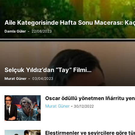
Aile Kategorisinde Hafta Sonu Macerası: Kaçak
Damla Güler
-
22/08/2023
Selçuk Yıldız’dan “Tay” Filmi…
Murat Güner
-
03/04/2023
Oscar ödüllü yönetmen Iñárritu yeni
Murat Güner
-
30/12/2022
Eleştirmenler ve seyircilere göre tü