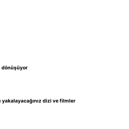
e dönüşüyor
yakalayacağınız dizi ve filmler