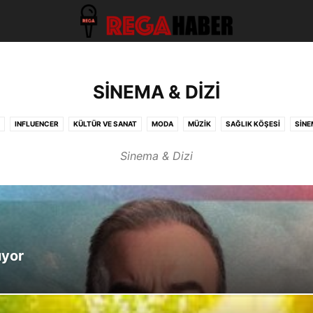
SINEMA & DIZI
INFLUENCER
KÜLTÜR VE SANAT
MODA
MÜZIK
SAĞLIK KÖŞESI
SINE
Sinema & Dizi
üyor