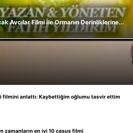
 Avcılar Filmi İle Ormanın Derinliklerine...
 filmini anlattı: Kaybettiğim oğlumu tasvir ettim
m zamanların en iyi 10 casus filmi