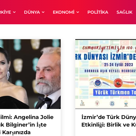
RKIYE
DÜNYA
EKONOMI
POLITIKA
SAĞLIK
e Sanat
Moda
Müzik
Sağlık Köşesi
Sinema & Dizi
ilmi: Angelina Jolie
İzmir’de Türk Düny
k Bilginer’in İşte
Etkinliği: Birlik ve
 Karşınızda