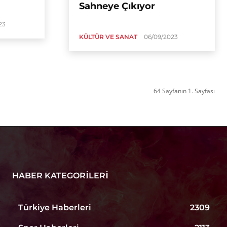
Sahneye Çıkıyor
23
KÜLTÜR VE SANAT
06/09/2023
64 Sayfanın 1. Sayfası
HABER KATEGORILERI
Türkiye Haberleri
2309