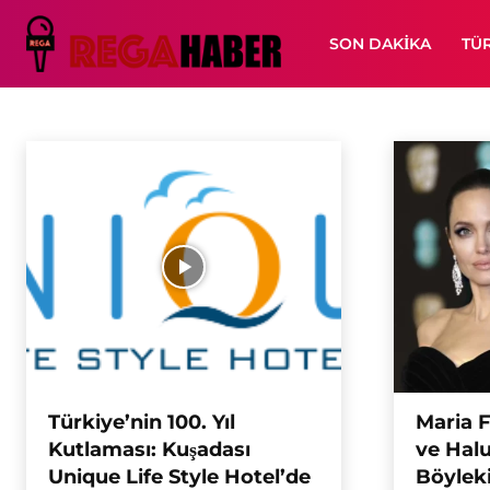
SON DAKIKA
TÜ
KÜLTÜR VE SANAT
Bilim Teknoloji
Çevre Haberleri
Güzellik Köşesi
Influencer
Kültür v
Ana Sayfa
Yaşam
Kültür ve Sanat
Türkiye’nin 100. Yıl
Maria F
Kutlaması: Kuşadası
ve Halu
Unique Life Style Hotel’de
Böyleki