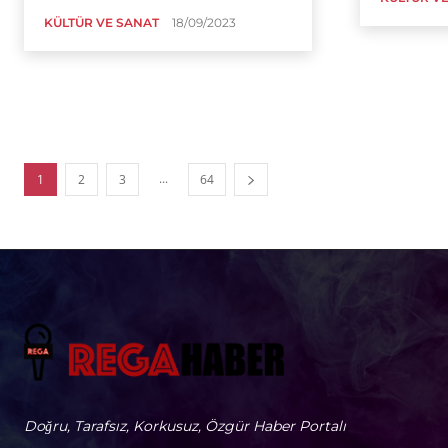
KÜLTÜR VE SANAT
18/09/2023
...
1
2
3
64
Doğru, Tarafsız, Korkusuz, Özgür Haber Portalı