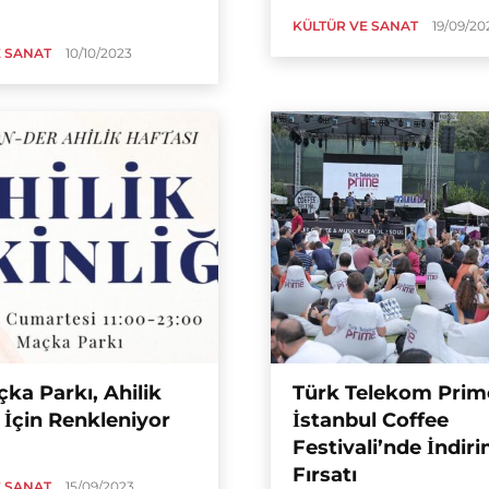
KÜLTÜR VE SANAT
19/09/20
E SANAT
10/10/2023
açka Parkı, Ahilik
Türk Telekom Prime
 İçin Renkleniyor
İstanbul Coffee
Festivali’nde İndir
Fırsatı
E SANAT
15/09/2023