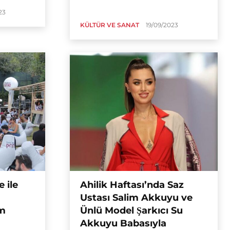
23
KÜLTÜR VE SANAT
19/09/2023
 ile
Ahilik Haftası’nda Saz
Ustası Salim Akkuyu ve
im
Ünlü Model Şarkıcı Su
Akkuyu Babasıyla