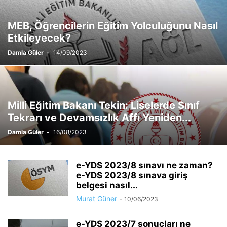
MEB, Öğrencilerin Eğitim Yolculuğunu Nasıl
Etkileyecek?
Damla Güler
-
14/09/2023
Milli Eğitim Bakanı Tekin: Liselerde Sınıf
Tekrarı ve Devamsızlık Affı Yeniden...
Damla Güler
-
16/08/2023
e-YDS 2023/8 sınavı ne zaman?
e-YDS 2023/8 sınava giriş
belgesi nasıl...
Murat Güner
-
10/06/2023
e-YDS 2023/7 sonuçları ne