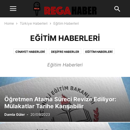
Home
Türkiye Haberleri
Eğitim Haberleri
EĞITIM HABERLERI
CINAYET HABERLERI
DEŞIFRE HABERLER
EĞITIM HABERLERI
GÜNDEM HABERLERI
KÖŞE YAZILARI
ÖZEL HABER
TERÖR HABERLERI
Eğitim Haberleri
Öğretmen Atama Süreci Revize Ediliyor:
Mülakatlar Tarihe Karışabilir
Damla Güler
-
20/09/2023