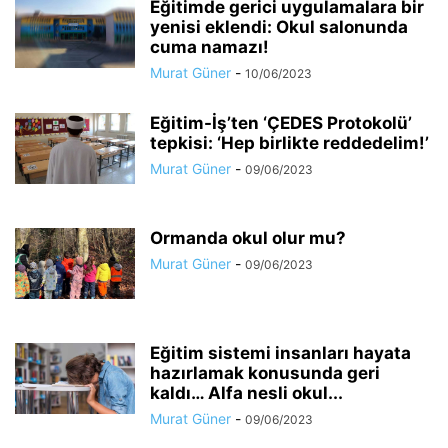
Eğitimde gerici uygulamalara bir
yenisi eklendi: Okul salonunda
cuma namazı!
Murat Güner
-
10/06/2023
Eğitim-İş’ten ‘ÇEDES Protokolü’
tepkisi: ‘Hep birlikte reddedelim!’
Murat Güner
-
09/06/2023
Ormanda okul olur mu?
Murat Güner
-
09/06/2023
Eğitim sistemi insanları hayata
hazırlamak konusunda geri
kaldı… Alfa nesli okul...
Murat Güner
-
09/06/2023