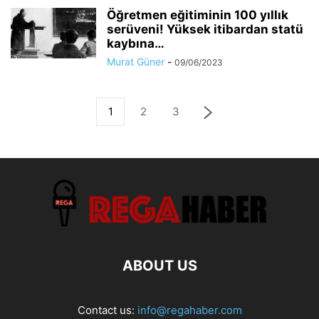
Öğretmen eğitiminin 100 yıllık
serüveni! Yüksek itibardan statü
kaybına…
Murat Güner
-
09/06/2023
1
2
3
ABOUT US
Contact us:
info@regahaber.com