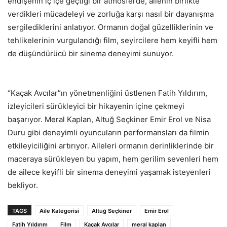
endişenin iç içe geçtiği bir atmosferde, ailenin birlikte
verdikleri mücadeleyi ve zorluğa karşı nasıl bir dayanışma
sergilediklerini anlatıyor. Ormanın doğal güzelliklerinin ve
tehlikelerinin vurgulandığı film, seyircilere hem keyifli hem
de düşündürücü bir sinema deneyimi sunuyor.
“Kaçak Avcılar”ın yönetmenliğini üstlenen Fatih Yıldırım,
izleyicileri sürükleyici bir hikayenin içine çekmeyi
başarıyor. Meral Kaplan, Altuğ Seçkiner Emir Erol ve Nisa
Duru gibi deneyimli oyuncuların performansları da filmin
etkileyiciliğini artırıyor. Aileleri ormanın derinliklerinde bir
maceraya sürükleyen bu yapım, hem gerilim sevenleri hem
de ailece keyifli bir sinema deneyimi yaşamak isteyenleri
bekliyor.
TAGS
Aile Kategorisi
Altuğ Seçkiner
Emir Erol
Fatih Yıldırım
Film
Kaçak Avcılar
meral kaplan