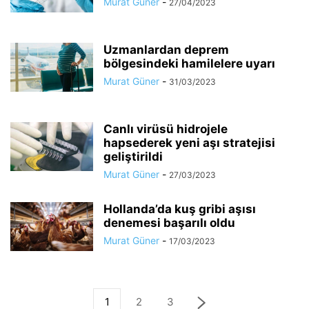
Murat Güner
-
27/04/2023
Uzmanlardan deprem
bölgesindeki hamilelere uyarı
Murat Güner
-
31/03/2023
Canlı virüsü hidrojele
hapsederek yeni aşı stratejisi
geliştirildi
Murat Güner
-
27/03/2023
Hollanda’da kuş gribi aşısı
denemesi başarılı oldu
Murat Güner
-
17/03/2023
1
2
3