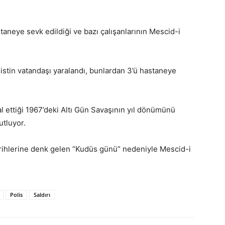
astaneye sevk edildiği ve bazı çalışanlarının Mescid-i
listin vatandaşı yaralandı, bunlardan 3’ü hastaneye
al ettiği 1967’deki Altı Gün Savaşının yıl dönümünü
utluyor.
tarihlerine denk gelen “Kudüs günü” nedeniyle Mescid-i
Polis
Saldırı