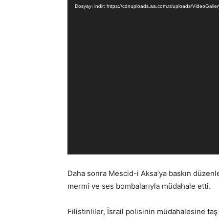
Dosyayı indir: https://cdnuploads.aa.com.tr/uploads/Video
Daha sonra Mescid-i Aksa’ya baskın düzenleyen
mermi ve ses bombalarıyla müdahale etti.
Filistinliler, İsrail polisinin müdahalesine taş