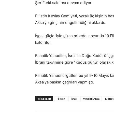
Şerif’teki saldırısı devam ediyor.
Filistin Kızılay Cemiyeti, yaralı üç kişinin h
Aksa’ya girişinin engellendiğini aktardı.
İşgal güçleriyle çıkan arbede sırasında 10 Fi
kaldırıldı.
Fanatik Yahudiler, İsrail’in Doğu Kudüs’ü işg
İbrani takvimine göre “Kudüs günü” olarak k
Fanatik Yahudi örgütler, bu yıl 9-10 Mayıs 
Aksa’ya baskın çağrıları yapmıştı.
ETIKETLER
Filistin
İsrail
Mescidi Aksa
Nönet