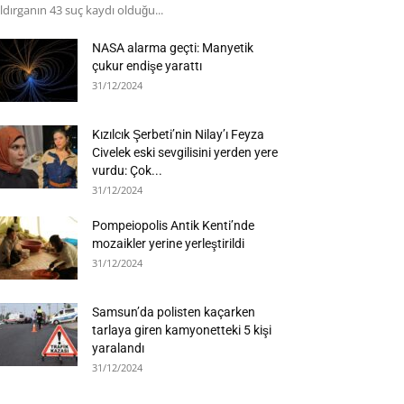
ldırganın 43 suç kaydı olduğu...
NASA alarma geçti: Manyetik
çukur endişe yarattı
31/12/2024
Kızılcık Şerbeti’nin Nilay’ı Feyza
Civelek eski sevgilisini yerden yere
vurdu: Çok...
31/12/2024
Pompeiopolis Antik Kenti’nde
mozaikler yerine yerleştirildi
31/12/2024
Samsun’da polisten kaçarken
tarlaya giren kamyonetteki 5 kişi
yaralandı
31/12/2024