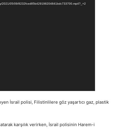
Gallery/2021/05/09/8232fced85b429198204841bdc733700.mp4?_=2
 İsrail polisi, Filistinlilere göz yaşartıcı gaz, plastik
 atarak karşılık verirken, İsrail polisinin Harem-i