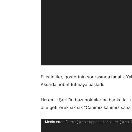
Filistinliler, gösterinin sonrasında fanatik
Aksa’da nöbet tutmaya başladı.
Harem-i Şerif’in bazı noktalarına barikatlar k
dile getirerek sık sık “Canımız kanımız sana 
Video
Media error: Format(s) not supported or source(s) not 
oynatıcı