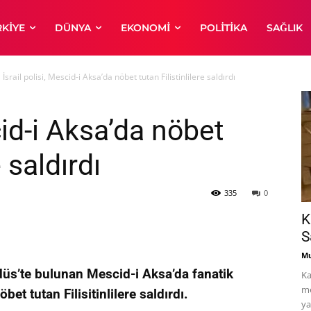
RKIYE
DÜNYA
EKONOMI
POLITIKA
SAĞLIK
İsrail polisi, Mescid-i Aksa’da nöbet tutan Filistinlilere saldırdı
cid-i Aksa’da nöbet
e saldırdı
335
0
K
S
Mu
Kudüs’te bulunan Mescid-i Aksa’da fanatik
Ka
me
et tutan Filisitinlilere saldırdı.
ya