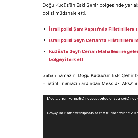
Doğu Kudüs’ün Eski Şehir bölgesinde yer alan
polisi müdahale etti.
İsrail polisi Şam Kapısı’nda Filistinlilere 
İsrail polisi Şeyh Cerrah’ta Filistinlilere
Kudüs’te Şeyh Cerrah Mahallesi’ne gelen 
bölgeyi terk ett
i
Sabah namazını Doğu Kudüs’ün Eski Şehir bö
Filistinli, namazın ardından Mescid-i Aksa’n
Video
Media error: Format(s) not supported or source(s) not 
oynatıcı
Dosyayı indir: https://cdnuploads.aa.com.tr/uploads/VideoG