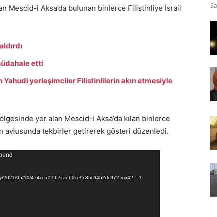
Sa
 Mescid-i Aksa’da bulunan binlerce Filistinliye İsrail
saldırdı
 müdahale etti
Yahudi yerleşimciler Filistinlilerin akın etmesiyle
lgesinde yer alan Mescid-i Aksa’da kılan binlerce
ın avlusunda tekbirler getirerek gösteri düzenledi.
found
allery/2021/05/10/474ccaf5567caeb0ce9c85c94b2dc972.mp4?_=1