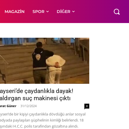
MAGAZIN
SPOR
DIĞER
ayseri’de çaydanlıkla dayak!
aldırgan suç makinesi çıktı
rat Güner
-
31/12/2024
0
yseri’de bir kişiyi çaydanlıkla dövdüğü anlar sosyal
dyada paylaşılan şüphelinin kimliği belirlendi. 18
şındaki H.C.C. polis tarafından gözaltına alındı.