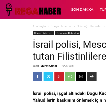
SON DAKIKA
TÜ
Ana Sayfa
Dünya Haberleri
Ortadoğu Haberleri
Dünya Haberleri
Ortadoğu Haberleri
İsrail polisi, Mes
tutan Filistinliler
Yazar
Murat Güner
-
10/05/2021
İsrail polisi, işgal altındaki Doğu 
Yahudilerin baskınını önlemek için nöb