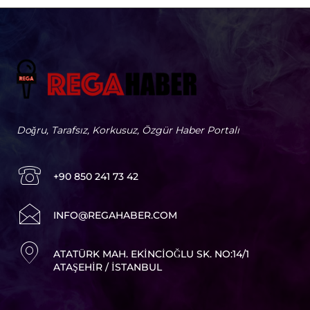
Doğru, Tarafsız, Korkusuz, Özgür Haber Portalı
+90 850 241 73 42
I
NFO@REGAHABER.COM
ATATÜRK MAH. EKINCIOĞLU SK. NO:14/1
ATAŞEHIR / İSTANBUL