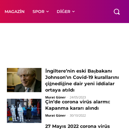
MAGAZIN
SPOR
DIĞER
İngiltere’nin eski Başbakanı
Johnson’ın Covid-19 kurallarını
çiğnediğine dair yeni iddialar
ortaya atıldı
Murat Güner
-
24/05/2023
Çin’de corona virüs alarmı:
Kapanma kararı alındı
Murat Güner
-
30/10/2022
27 Mayıs 2022 corona virüs