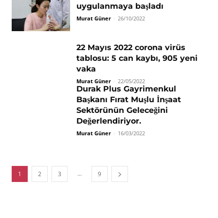
uygulanmaya başladı
Murat Güner
-
26/10/2022
22 Mayıs 2022 corona virüs
tablosu: 5 can kaybı, 905 yeni
vaka
Murat Güner
-
22/05/2022
Durak Plus Gayrimenkul
Başkanı Fırat Muşlu İnşaat
Sektörünün Geleceğini
Değerlendiriyor.
Murat Güner
-
16/03/2022
...
1
2
3
9