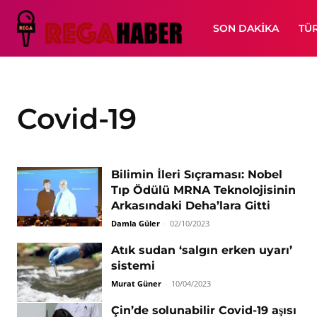
SON DAKIKA
TÜ
Covid-19
Bilimin İleri Sıçraması: Nobel
Tıp Ödülü MRNA Teknolojisinin
Arkasındaki Deha’lara Gitti
Damla Güler
-
02/10/2023
Atık sudan ‘salgın erken uyarı’
sistemi
Murat Güner
-
10/04/2023
Çin’de solunabilir Covid-19 aşısı