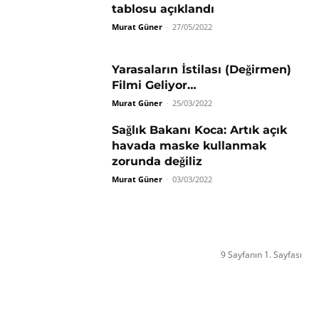
tablosu açıklandı
Murat Güner
-
27/05/2022
Yarasaların İstilası (Değirmen)
Filmi Geliyor…
Murat Güner
-
25/03/2022
Sağlık Bakanı Koca: Artık açık
havada maske kullanmak
zorunda değiliz
Murat Güner
-
03/03/2022
9 Sayfanın 1. Sayfası