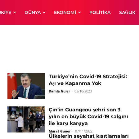
RKIYE
DÜNYA
EKONOMI
POLITIKA
SAĞLIK
Türkiye’nin Covid-19 Stratejisi:
Aşı ve Kapanma Yok
Damla Güler
-
02/10/2023
Çin’in Guangcou şehri son 3
yılın en büyük Covid-19 salgını
ile karşı karşıya
Murat Güner
-
07/11/2022
Ülkelerin seyahat kısıtlamaları