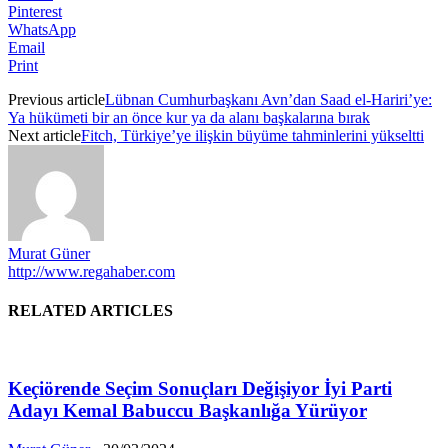
Pinterest
WhatsApp
Email
Print
Previous article
Lübnan Cumhurbaşkanı Avn’dan Saad el-Hariri’ye:
Ya hükümeti bir an önce kur ya da alanı başkalarına bırak
Next article
Fitch, Türkiye’ye ilişkin büyüme tahminlerini yükseltti
Murat Güner
http://www.regahaber.com
RELATED ARTICLES
Keçiörende Seçim Sonuçları Değişiyor İyi Parti
Adayı Kemal Babuccu Başkanlığa Yürüyor