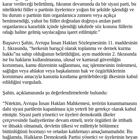
karar verileceği belirtilmiş, fıkranın devamında da bir siyasi parti, bu
nitelikteki fiiller o partinin üyelerince yoğun bir şekilde işlendiği ve
bu durum o partinin tüm organlarınca zımnen veya açıkça
benimsendiği, yahut bu fiiller doğrudan doğruya anılan parti
organlarınca kararlılık içinde işlendiği takdirde söz konusu fiillerin
odağı haline gelmiş sayılacağına işaret edilmiştir.”
Başsavcı Şahin, Avrupa İnsan Hakları Sözleşmesinin 11. maddesinin
1. fıkrasında, “herkesin barışçıl olarak toplanma ve dernek kurma
hakkı”na sahip olduğunun belirtildiğini, aynı maddenin 2. fıkrasında
ise bu hakların kullanılmasına, ulusal ve kamusal güvenliğin
korunması, kamu düzeninin sağlanması, suç işlenmesinin önlenmesi,
sağlığın veya ahlakın veya başkalarının hak ve özgürlüklerinin
korunması amacıyla kanunla kısıtlama getirilebileceği ilkesinin kabul
edildiğini vurguladı.
Şahin, açıklamasında şu değerlendirmelerde bulundu:
“Nitekim, Avrupa İnsan Hakları Mahkemesi, terörün kınanmamasını
dahi siyasi partilerin kapatılması için yeterli bir gerekçe olarak kabul
etmiştir. Siyasi parti yönetici ve üyeleri demokratik ilkeler
çerçevesinde faaliyetlerine devam etmeli, terör örgütleri ile irtibatlı
ve iltisaklı olmamalı, devletin ülkesi ve milletiyle bölünmez
bütünlüğünü bozmayı ve ortadan kaldırmayı amaçlamamalıdır. Bu
bağlamda, Halkların Demokratik Partisi yönetici ve üyelerinin beyan