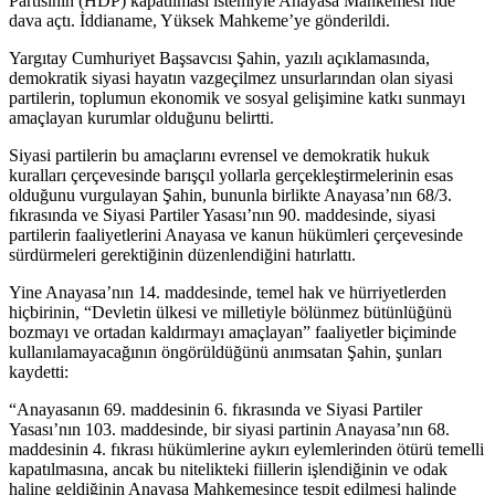
Partisinin (HDP) kapatılması istemiyle Anayasa Mahkemesi’nde
dava açtı. İddianame, Yüksek Mahkeme’ye gönderildi.
Yargıtay Cumhuriyet Başsavcısı Şahin, yazılı açıklamasında,
demokratik siyasi hayatın vazgeçilmez unsurlarından olan siyasi
partilerin, toplumun ekonomik ve sosyal gelişimine katkı sunmayı
amaçlayan kurumlar olduğunu belirtti.
Siyasi partilerin bu amaçlarını evrensel ve demokratik hukuk
kuralları çerçevesinde barışçıl yollarla gerçekleştirmelerinin esas
olduğunu vurgulayan Şahin, bununla birlikte Anayasa’nın 68/3.
fıkrasında ve Siyasi Partiler Yasası’nın 90. maddesinde, siyasi
partilerin faaliyetlerini Anayasa ve kanun hükümleri çerçevesinde
sürdürmeleri gerektiğinin düzenlendiğini hatırlattı.
Yine Anayasa’nın 14. maddesinde, temel hak ve hürriyetlerden
hiçbirinin, “Devletin ülkesi ve milletiyle bölünmez bütünlüğünü
bozmayı ve ortadan kaldırmayı amaçlayan” faaliyetler biçiminde
kullanılamayacağının öngörüldüğünü anımsatan Şahin, şunları
kaydetti:
“Anayasanın 69. maddesinin 6. fıkrasında ve Siyasi Partiler
Yasası’nın 103. maddesinde, bir siyasi partinin Anayasa’nın 68.
maddesinin 4. fıkrası hükümlerine aykırı eylemlerinden ötürü temelli
kapatılmasına, ancak bu nitelikteki fiillerin işlendiğinin ve odak
haline geldiğinin Anayasa Mahkemesince tespit edilmesi halinde