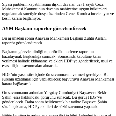
Siyasi partilerin kapatılmasına ilişkin davalar, 5271 sayılı Ceza
Muhakemesi Kanunu’nun davanın mahiyetine uygun hükümleri
uygulanmak suretiyle dosya üzerinden Genel Kurulca inceleniyor ve
kesin karara bağlanıyor.
AYM Başkanı raportör görevlendirecek
Bu aşamadan sonra Anayasa Mahkemesi Başkanı Zühtü Arslan,
raportör görevlendirecek.
Başkanın görevlendirdiği raportör ilk inceleme raporunu
hazırlayarak Başkanlığa sunacak. Sonrasında kabulüne karar
verilmesi halinde iddianame ve ekleri HDP’ye gönderilerek, usul ve
esasa ilişkin savunmaları alınacak.
HDP’nin yasal süre içinde ön savunmasını vermesi gerekiyor. Bu
sürenin uzatılması için yapılabilecek başvuruyu Anayasa Mahkemesi
karara bağlayacak.
Ön savunmanın ardından Yargıtay Cumhuriyet Başsavcısı Bekir
Şahin, esas hakkındaki görüşünü sunacak. Bu görüş HDP’ye
gönderilecek. Daha sonra belirlenecek bir tarihte Başsavcı Şahin
sözlü açıklama, HDP yetkilileri de sözlü savunma yapacak.
Bütün bu sürecin ardından davaya ilişkin bilgi, belgeleri toplayacak