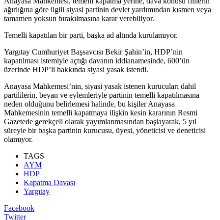
Anayasa Mahkemesi, temelli kapatma yerine, dava konusu fiillerin
ağırlığına göre ilgili siyasi partinin devlet yardımından kısmen veya
tamamen yoksun bırakılmasına karar verebiliyor.
Temelli kapatılan bir parti, başka ad altında kurulamıyor.
Yargıtay Cumhuriyet Başsavcısı Bekir Şahin’in, HDP’nin
kapatılması istemiyle açtığı davanın iddianamesinde, 600’ün
üzerinde HDP’li hakkında siyasi yasak istendi.
Anayasa Mahkemesi’nin, siyasi yasak istenen kurucuları dahil
partililerin, beyan ve eylemleriyle partinin temelli kapatılmasına
neden olduğunu belirlemesi halinde, bu kişiler Anayasa
Mahkemesinin temelli kapatmaya ilişkin kesin kararının Resmi
Gazetede gerekçeli olarak yayımlanmasından başlayarak, 5 yıl
süreyle bir başka partinin kurucusu, üyesi, yöneticisi ve deneticisi
olamıyor.
TAGS
AYM
HDP
Kapatma Davası
Yargıtay
Facebook
Twitter