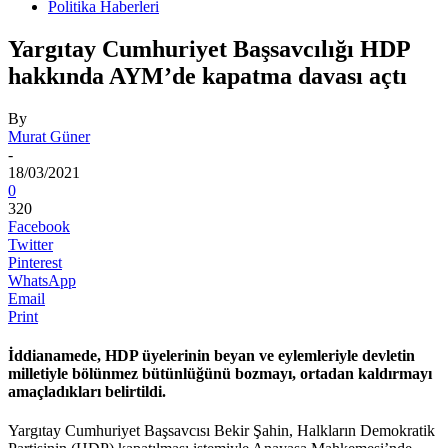
Politika Haberleri
Yargıtay Cumhuriyet Başsavcılığı HDP
hakkında AYM’de kapatma davası açtı
By
Murat Güner
-
18/03/2021
0
320
Facebook
Twitter
Pinterest
WhatsApp
Email
Print
İddianamede, HDP üyelerinin beyan ve eylemleriyle devletin
milletiyle bölünmez bütünlüğünü bozmayı, ortadan kaldırmayı
amaçladıkları belirtildi.
Yargıtay Cumhuriyet Başsavcısı Bekir Şahin, Halkların Demokratik