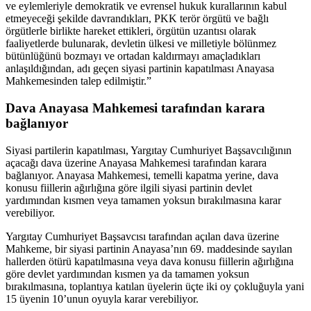
ve eylemleriyle demokratik ve evrensel hukuk kurallarının kabul
etmeyeceği şekilde davrandıkları, PKK terör örgütü ve bağlı
örgütlerle birlikte hareket ettikleri, örgütün uzantısı olarak
faaliyetlerde bulunarak, devletin ülkesi ve milletiyle bölünmez
bütünlüğünü bozmayı ve ortadan kaldırmayı amaçladıkları
anlaşıldığından, adı geçen siyasi partinin kapatılması Anayasa
Mahkemesinden talep edilmiştir.”
Dava Anayasa Mahkemesi tarafından karara
bağlanıyor
Siyasi partilerin kapatılması, Yargıtay Cumhuriyet Başsavcılığının
açacağı dava üzerine Anayasa Mahkemesi tarafından karara
bağlanıyor. Anayasa Mahkemesi, temelli kapatma yerine, dava
konusu fiillerin ağırlığına göre ilgili siyasi partinin devlet
yardımından kısmen veya tamamen yoksun bırakılmasına karar
verebiliyor.
Yargıtay Cumhuriyet Başsavcısı tarafından açılan dava üzerine
Mahkeme, bir siyasi partinin Anayasa’nın 69. maddesinde sayılan
hallerden ötürü kapatılmasına veya dava konusu fiillerin ağırlığına
göre devlet yardımından kısmen ya da tamamen yoksun
bırakılmasına, toplantıya katılan üyelerin üçte iki oy çokluğuyla yani
15 üyenin 10’unun oyuyla karar verebiliyor.