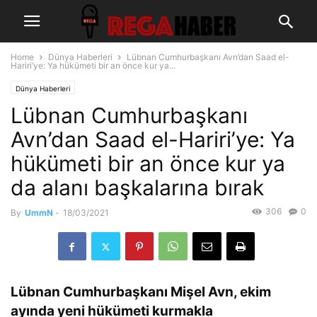
Home
Dünya Haberleri
Lübnan Cumhurbaşkanı Avn’dan Saad el-
Hariri’ye: Ya hükümeti bir an önce kur ya...
Dünya Haberleri
Lübnan Cumhurbaşkanı
Avn’dan Saad el-Hariri’ye: Ya
hükümeti bir an önce kur ya
da alanı başkalarına bırak
306
0
By
UmmN
-
18/03/2021
Lübnan Cumhurbaşkanı Mişel Avn, ekim
ayında yeni hükümeti kurmakla