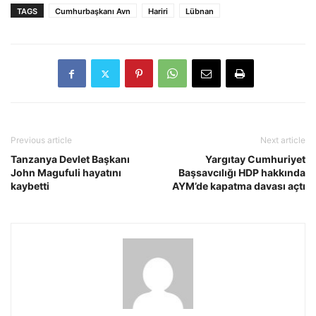
TAGS
Cumhurbaşkanı Avn
Hariri
Lübnan
Previous article
Next article
Tanzanya Devlet Başkanı
Yargıtay Cumhuriyet
John Magufuli hayatını
Başsavcılığı HDP hakkında
kaybetti
AYM’de kapatma davası açtı