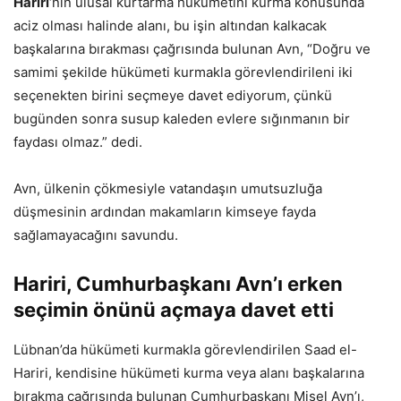
Hariri
‘nin ulusal kurtarma hükümetini kurma konusunda
aciz olması halinde alanı, bu işin altından kalkacak
başkalarına bırakması çağrısında bulunan Avn, “Doğru ve
samimi şekilde hükümeti kurmakla görevlendirileni iki
seçenekten birini seçmeye davet ediyorum, çünkü
bugünden sonra susup kaleden evlere sığınmanın bir
faydası olmaz.” dedi.
Avn, ülkenin çökmesiyle vatandaşın umutsuzluğa
düşmesinin ardından makamların kimseye fayda
sağlamayacağını savundu.
Hariri, Cumhurbaşkanı Avn’ı erken
seçimin önünü açmaya davet etti
Lübnan’da hükümeti kurmakla görevlendirilen Saad el-
Hariri, kendisine hükümeti kurma veya alanı başkalarına
bırakma çağrısında bulunan Cumhurbaşkanı Mişel Avn’ı,