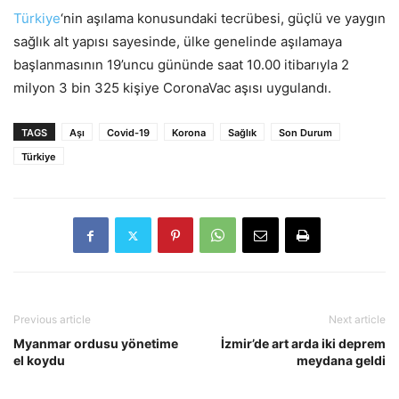
Türkiye
‘nin aşılama konusundaki tecrübesi, güçlü ve yaygın
sağlık alt yapısı sayesinde, ülke genelinde aşılamaya
başlanmasının 19’uncu gününde saat 10.00 itibarıyla 2
milyon 3 bin 325 kişiye CoronaVac aşısı uygulandı.
TAGS
Aşı
Covid-19
Korona
Sağlık
Son Durum
Türkiye
Previous article
Next article
Myanmar ordusu yönetime
İzmir’de art arda iki deprem
el koydu
meydana geldi