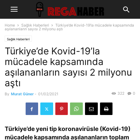
Home
Sağlık Haberleri
Türkiye’de Kovid-19’la mücadele kapsamında
aşılananların sayısı 2 milyonu aştı
Sağlık Haberleri
Türkiye’de Kovid-19’la
mücadele kapsamında
aşılananların sayısı 2 milyonu
aştı
322
0
By
Murat Güner
-
01/02/2021
Türkiye’de yeni tip koronavirüsle (Kovid-19)
mücadele kapsamında aşılananların toplam