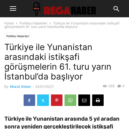
Home
Politika Haberleri
Türkiye ile Yunanistan arasındaki istikşafi
görüşmelerin 61. turu yarın İstanbul’da başlıyor
Politika Haberleri
Türkiye ile Yunanistan
arasındaki istikşafi
görüşmelerin 61. turu yarın
İstanbul’da başlıyor
365
0
By
Murat Güner
-
24/01/2021
Türkiye ile Yunanistan arasında 5 yıl aradan
sonra yeniden gerçekleştirilecek istikşafi