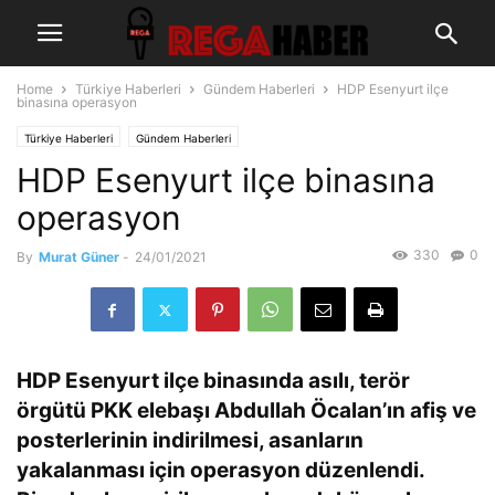
Home
Türkiye Haberleri
Gündem Haberleri
HDP Esenyurt ilçe
binasına operasyon
Türkiye Haberleri
Gündem Haberleri
HDP Esenyurt ilçe binasına
operasyon
330
0
By
Murat Güner
-
24/01/2021
HDP Esenyurt ilçe binasında asılı, terör
örgütü PKK elebaşı Abdullah Öcalan’ın afiş ve
posterlerinin indirilmesi, asanların
yakalanması için operasyon düzenlendi.