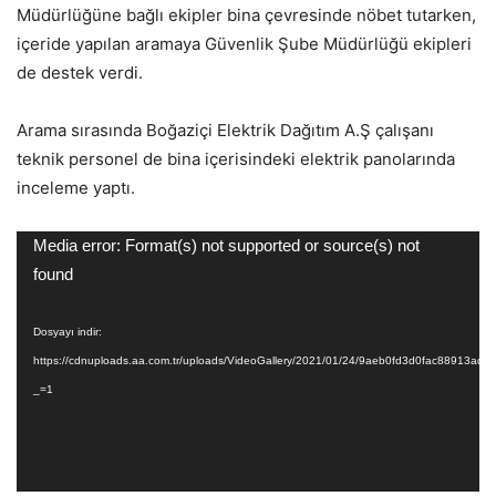
Müdürlüğüne bağlı ekipler bina çevresinde nöbet tutarken,
içeride yapılan aramaya Güvenlik Şube Müdürlüğü ekipleri
de destek verdi.
Arama sırasında Boğaziçi Elektrik Dağıtım A.Ş çalışanı
teknik personel de bina içerisindeki elektrik panolarında
inceleme yaptı.
Video
Media error: Format(s) not supported or source(s) not
oynatıcı
found
Dosyayı indir:
https://cdnuploads.aa.com.tr/uploads/VideoGallery/2021/01/24/9aeb0fd3d0fac88913ad
_=1