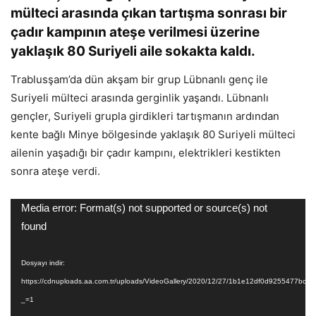
mülteci arasında çıkan tartışma sonrası bir
çadır kampının ateşe verilmesi üzerine
yaklaşık 80 Suriyeli aile sokakta kaldı.
Trablusşam’da dün akşam bir grup Lübnanlı genç ile
Suriyeli mülteci arasında gerginlik yaşandı. Lübnanlı
gençler, Suriyeli grupla girdikleri tartışmanın ardından
kente bağlı Minye bölgesinde yaklaşık 80 Suriyeli mülteci
ailenin yaşadığı bir çadır kampını, elektrikleri kestikten
sonra ateşe verdi.
Video
Media error: Format(s) not supported or source(s) not
oynatıcı
found
Dosyayı indir:
https://cdnuploads.aa.com.tr/uploads/VideoGallery/2020/12/27/1b1e12df0d9255477bc
_=1