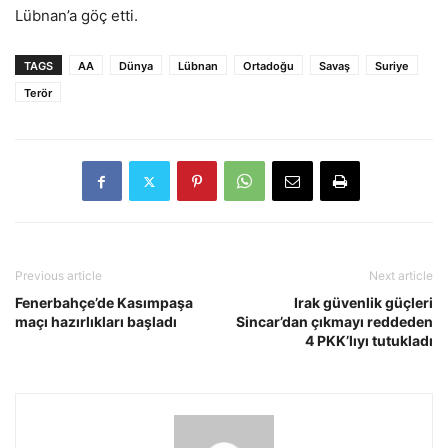
Lübnan’a göç etti.
TAGS
AA
Dünya
Lübnan
Ortadoğu
Savaş
Suriye
Terör
Previous article
Next article
Fenerbahçe’de Kasımpaşa
Irak güvenlik güçleri
maçı hazırlıkları başladı
Sincar’dan çıkmayı reddeden
4 PKK’lıyı tutukladı