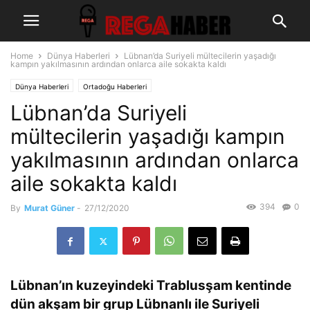
Home
Dünya Haberleri
Lübnan’da Suriyeli mültecilerin yaşadığı
kampın yakılmasının ardından onlarca aile sokakta kaldı
Dünya Haberleri
Ortadoğu Haberleri
Lübnan’da Suriyeli
mültecilerin yaşadığı kampın
yakılmasının ardından onlarca
aile sokakta kaldı
394
0
By
Murat Güner
-
27/12/2020
Lübnan’ın kuzeyindeki Trablusşam kentinde
dün akşam bir grup Lübnanlı ile Suriyeli