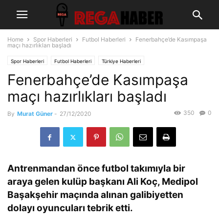
Home
Spor Haberleri
Futbol Haberleri
Fenerbahçe’de Kasımpaşa
maçı hazırlıkları başladı
Spor Haberleri
Futbol Haberleri
Türkiye Haberleri
Fenerbahçe’de Kasımpaşa
maçı hazırlıkları başladı
350
0
By
Murat Güner
-
27/12/2020
Antrenmandan önce futbol takımıyla bir
araya gelen kulüp başkanı Ali Koç, Medipol
Başakşehir maçında alınan galibiyetten
dolayı oyuncuları tebrik etti.