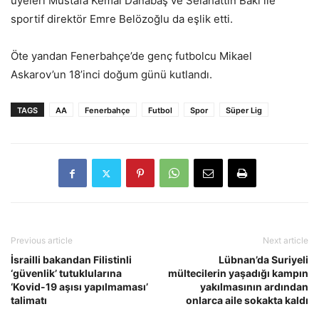
üyeleri Mustafa Kemal Danabaş ve Selahattin Baki ile
sportif direktör Emre Belözoğlu da eşlik etti.
Öte yandan Fenerbahçe’de genç futbolcu Mikael
Askarov’un 18’inci doğum günü kutlandı.
TAGS
AA
Fenerbahçe
Futbol
Spor
Süper Lig
Previous article
Next article
İsrailli bakandan Filistinli
Lübnan’da Suriyeli
‘güvenlik’ tutuklularına
mültecilerin yaşadığı kampın
‘Kovid-19 aşısı yapılmaması’
yakılmasının ardından
talimatı
onlarca aile sokakta kaldı