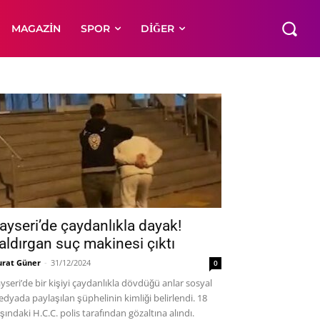
MAGAZIN
SPOR
DIĞER
ayseri’de çaydanlıkla dayak!
aldırgan suç makinesi çıktı
rat Güner
-
31/12/2024
0
yseri’de bir kişiyi çaydanlıkla dövdüğü anlar sosyal
dyada paylaşılan şüphelinin kimliği belirlendi. 18
şındaki H.C.C. polis tarafından gözaltına alındı.