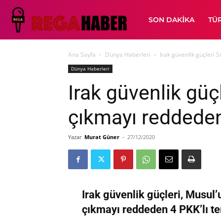
SON DAKIKA
TÜ
Ana Sayfa
Dünya Haberleri
Irak güvenlik güçleri S
Dünya Haberleri
Irak güvenlik güç
çıkmayı reddeden 
Yazar
Murat Güner
-
27/12/2020
Irak güvenlik güçleri, Musul’
çıkmayı reddeden 4 PKK’lı ter