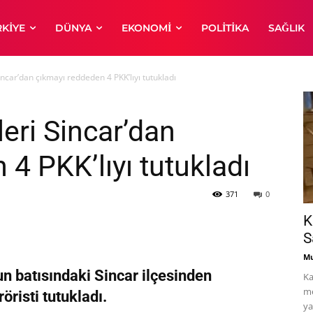
RKIYE
DÜNYA
EKONOMI
POLITIKA
SAĞLIK
incar’dan çıkmayı reddeden 4 PKK’lıyı tutukladı
leri Sincar’dan
4 PKK’lıyı tutukladı
371
0
K
S
Mu
un batısındaki Sincar ilçesinden
Ka
me
öristi tutukladı.
ya