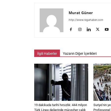
Murat Güner
http://www.regahaber.com
İlgili Haberler
Yazarın Diğer İçerikleri
19 dakikada tarihi hırsızlık: 444 milyon
Suriye’nin y
Türk Lirası değerinde mücevher çaldı
Profesyonel s