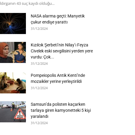
ldırganın 43 suç kaydı olduğu...
NASA alarma geçti: Manyetik
çukur endişe yarattı
31/12/2024
Kızılcık Şerbeti’nin Nilay’ı Feyza
Civelek eski sevgilisini yerden yere
vurdu: Çok...
31/12/2024
Pompeiopolis Antik Kenti’nde
mozaikler yerine yerleştirildi
31/12/2024
Samsun’da polisten kaçarken
tarlaya giren kamyonetteki 5 kişi
yaralandı
31/12/2024