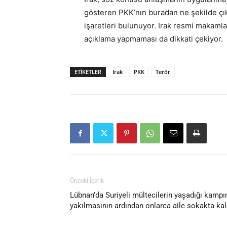
gösteren PKK’nın buradan ne şekilde çı
işaretleri bulunuyor. Irak resmi makamla
açıklama yapmaması da dikkati çekiyor.
ETIKETLER
Irak
PKK
Terör
Önceki İçerik
Lübnan’da Suriyeli mültecilerin yaşadığı kampı
yakılmasının ardından onlarca aile sokakta kal