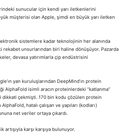
ndeki sunucular için kendi yarı iletkenlerini
 büyük müşterisi olan Apple, şimdi en büyük yarı iletken
 elektronik sistemlere kadar teknolojinin her alanında
ki rekabet unsurlarından biri haline dönüşüyor. Pazarda
eler, devasa yatırımlarla çip endüstrisini
oogle’ın yan kuruluşlarından DeepMind’ın protein
iği AlphaFold isimli aracın proteinlerdeki “katlanma”
dikkati çekmişti. 170 bin kodu çözülen protein
AlphaFold, hatalı çalışan ve yapıları (kodları)
una net veriler ortaya çıkardı.
ik artışıyla karşı karşıya bulunuyor.