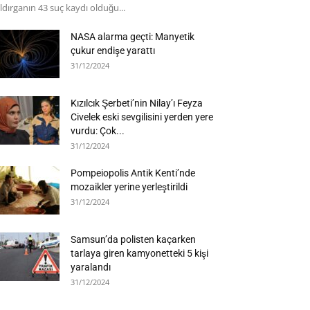
ldırganın 43 suç kaydı olduğu...
NASA alarma geçti: Manyetik
çukur endişe yarattı
31/12/2024
Kızılcık Şerbeti’nin Nilay’ı Feyza
Civelek eski sevgilisini yerden yere
vurdu: Çok...
31/12/2024
Pompeiopolis Antik Kenti’nde
mozaikler yerine yerleştirildi
31/12/2024
Samsun’da polisten kaçarken
tarlaya giren kamyonetteki 5 kişi
yaralandı
31/12/2024