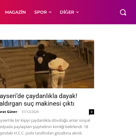
MAGAZIN
SPOR
DIĞER
ayseri’de çaydanlıkla dayak!
aldırgan suç makinesi çıktı
rat Güner
-
31/12/2024
0
yseri’de bir kişiyi çaydanlıkla dövdüğü anlar sosyal
dyada paylaşılan şüphelinin kimliği belirlendi. 18
şındaki H.C.C. polis tarafından gözaltına alındı.