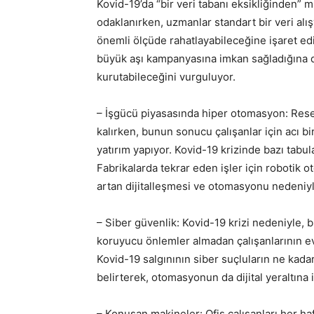
Kovid-19’da “bir veri tabanı eksikliğinden” m
odaklanırken, uzmanlar standart bir veri alışv
önemli ölçüde rahatlayabileceğine işaret ediyo
büyük aşı kampanyasına imkan sağladığına de
kurutabileceğini vurguluyor.
– İşgücü piyasasında hiper otomasyon: Res
kalırken, bunun sonucu çalışanlar için acı 
yatırım yapıyor. Kovid-19 krizinde bazı tabula
Fabrikalarda tekrar eden işler için robotik 
artan dijitalleşmesi ve otomasyonu nedeniyle
– Siber güvenlik: Kovid-19 krizi nedeniyle, bi
koruyucu önlemler almadan çalışanlarının ev o
Kovid-19 salgınının siber suçluların ne kadar
belirterek, otomasyonun da dijital yeraltına 
– Konuşan makineler: Ofis çalışanları her haf