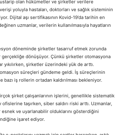
ustarip olan hükümetler ve şirketler verilere
erişi yoluyla hastaları, doktorları ve sağlık sisteminin
r. Dijital aşı sertifikasının Kovid-19’da tarihin en
ğinen uzmanlar, verilerin kullanılmasıyla hayatların
esyon döneminde şirketler tasarruf etmek zorunda
bir gerçekliğe dönüşüyor. Çünkü şirketler otomasyona
r yıkılırken, şirketler üzerindeki yük de arttı.
otomasyon süreçleri gündeme geldi. İş süreçlerinin
 bazı iş rollerin ortadan kaldırılması bekleniyor.
rçok şirket çalışanlarının işlerini, genellikle sistematik
fislerine taşırken, siber saldırı riski arttı. Uzmanlar,
 esnek ve uyarlanabilir olduklarını gösterdiğini
indiğine işaret ediyor.
ta e-postalarını yazmak için saatler harcarken, artık