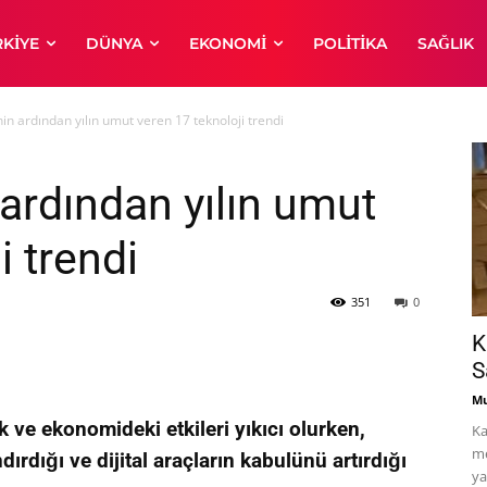
RKIYE
DÜNYA
EKONOMI
POLITIKA
SAĞLIK
nin ardından yılın umut veren 17 teknoloji trendi
 ardından yılın umut
i trendi
351
0
K
S
Mu
k ve ekonomideki etkileri yıkıcı olurken,
Ka
me
dırdığı ve dijital araçların kabulünü artırdığı
ya