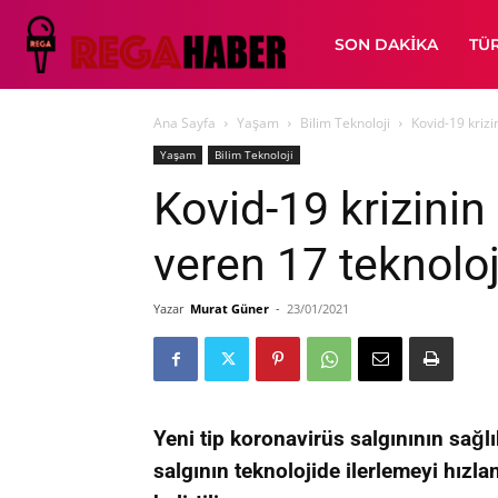
SON DAKIKA
TÜ
Ana Sayfa
Yaşam
Bilim Teknoloji
Kovid-19 krizi
Yaşam
Bilim Teknoloji
Kovid-19 krizinin
veren 17 teknoloj
Yazar
Murat Güner
-
23/01/2021
Yeni tip koronavirüs salgınının sağlı
salgının teknolojide ilerlemeyi hızlan