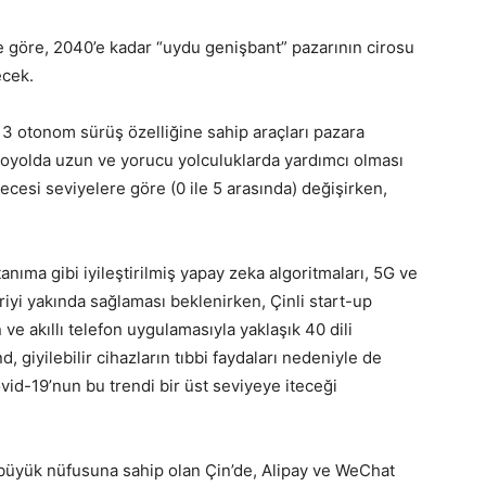
 göre, 2040’e kadar “uydu genişbant” pazarının cirosu
ecek.
 3 otonom sürüş özelliğine sahip araçları pazara
oyolda uzun ve yorucu yolculuklarda yardımcı olması
esi seviyelere göre (0 ile 5 arasında) değişirken,
tanıma gibi iyileştirilmiş yapay zeka algoritmaları, 5G ve
riyi yakında sağlaması beklenirken, Çinli start-up
e akıllı telefon uygulamasıyla yaklaşık 40 dili
d, giyilebilir cihazların tıbbi faydaları nedeniyle de
vid-19’nun bu trendi bir üst seviyeye iteceği
 büyük nüfusuna sahip olan Çin’de, Alipay ve WeChat