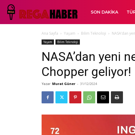
SON DAKIKA
TÜR
Ana Sayfa
Yaşam
Bilim Teknoloji
NASA’dan yeni
Yaşam
Bilim Teknoloji
NASA’dan yeni ne
Chopper geliyor!
Yazar
Murat Güner
-
31/12/2024