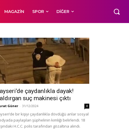
MAGAZIN
SPOR
DIĞER
ayseri’de çaydanlıkla dayak!
aldırgan suç makinesi çıktı
rat Güner
-
31/12/2024
0
yseri’de bir kişiyi çaydanlıkla dövdüğü anlar sosyal
dyada paylaşılan şüphelinin kimliği belirlendi. 18
şındaki H.C.C. polis tarafından gözaltına alındı.