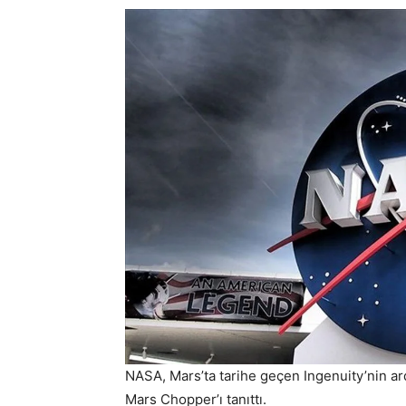
NASA, Mars’ta tarihe geçen Ingenuity’nin ar
Mars Chopper’ı tanıttı.