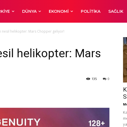
KIYE
DÜNYA
EKONOMI
POLITIKA
SAĞLIK
 nesil helikopter: Mars Chopper geliyor!
sil helikopter: Mars
135
0
K
S
Mu
Ka
me
ya