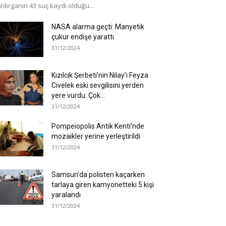
ldırganın 43 suç kaydı olduğu...
NASA alarma geçti: Manyetik
çukur endişe yarattı
31/12/2024
Kızılcık Şerbeti’nin Nilay’ı Feyza
Civelek eski sevgilisini yerden
yere vurdu: Çok...
31/12/2024
Pompeiopolis Antik Kenti’nde
mozaikler yerine yerleştirildi
31/12/2024
Samsun’da polisten kaçarken
tarlaya giren kamyonetteki 5 kişi
yaralandı
31/12/2024