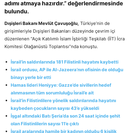
adımı atmaya hazırdır.” değerlendirmesinde
bulundu.
Dışişleri Bakanı Mevlüt Çavuşoğlu,
Türkiye’nin de
girişimleriyle Dışişleri Bakanları düzeyinde çevrim içi
düzenlenen “Açık Katılımlı İslam İşbirliği Teşkilatı (İİT) İcra
Komitesi Olağanüstü Toplantısı”nda konuştu.
İsrail’in saldırılarında 181 Filistinli hayatını kaybetti
İsrail ordusu, AP ile Al-Jazeera’nın ofisinin de olduğu
binayı yerle bir etti
Hamas lideri Heniyye: Gazze’de sivillerin hedef
alınmasının tüm sorumluluğu İsrail’e ait
İsrail’in Filistinlilere yönelik saldırılarında hayatını
kaybeden çocukların sayısı 43’e yükseldi
İşgal altındaki Batı Şeria’da son 24 saat içinde şehit
olan Filistinlilerin sayısı 11’e çıktı
İsrail aralarında hamile bir kadının olduğu 6 kişilik