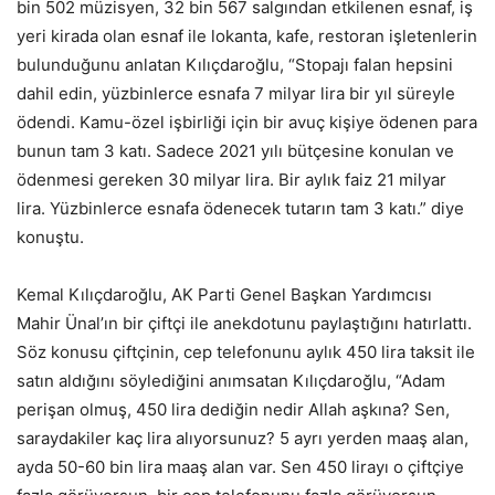
bin 502 müzisyen, 32 bin 567 salgından etkilenen esnaf, iş
yeri kirada olan esnaf ile lokanta, kafe, restoran işletenlerin
bulunduğunu anlatan Kılıçdaroğlu, “Stopajı falan hepsini
dahil edin, yüzbinlerce esnafa 7 milyar lira bir yıl süreyle
ödendi. Kamu-özel işbirliği için bir avuç kişiye ödenen para
bunun tam 3 katı. Sadece 2021 yılı bütçesine konulan ve
ödenmesi gereken 30 milyar lira. Bir aylık faiz 21 milyar
lira. Yüzbinlerce esnafa ödenecek tutarın tam 3 katı.” diye
konuştu.
Kemal Kılıçdaroğlu, AK Parti Genel Başkan Yardımcısı
Mahir Ünal’ın bir çiftçi ile anekdotunu paylaştığını hatırlattı.
Söz konusu çiftçinin, cep telefonunu aylık 450 lira taksit ile
satın aldığını söylediğini anımsatan Kılıçdaroğlu, “Adam
perişan olmuş, 450 lira dediğin nedir Allah aşkına? Sen,
saraydakiler kaç lira alıyorsunuz? 5 ayrı yerden maaş alan,
ayda 50-60 bin lira maaş alan var. Sen 450 lirayı o çiftçiye