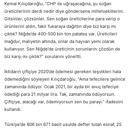
Kemal Kılıçdaroğlu, “CHP ile uğraşacağına, şu soğan
üreticilerinin derdi nedir diye göndersene milletvekillerini.
Gitsinler, çözsünler. Sen soğan üreticilerine para verip o
ürünlerini aldın, fakir fukaraya dağıttın diye biz karşı mı
çıktık? Niğde’de 400-500 bin ton patates var. Üreticileri
mağdur, maliyetin altında, onlar da hayvan yemi olarak
kullanıyor. Sen Niğde’de üreticinin sorunlarını çözdün de
biz karşı mı çıktık?” sorularını yöneltti.
İktidarın çiftçiye 2020’de ödemesi gereken teşvikleri hala
ödemediğini söyleyen Kılıçdaroğlu, “Ama tefecilere gelince
zamanında ödüyor. Ocak 2021, bir ayda bir avuç tefeciye
ödediği para 21 milyar lira. Tak, zamanında ödüyorsun.
Çiftçiye, alacağı var, ödemiyorsun sen bu parayı.” ifadesini
kullandı.
Türkiye’de 806 bin 871 basit usulde defter tutan esnaf, 25