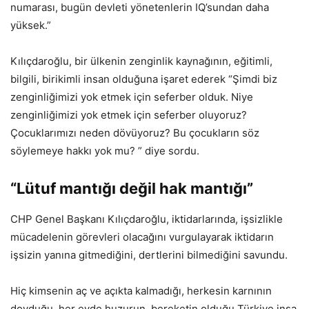
numarası, bugün devleti yönetenlerin IQ’sundan daha
yüksek.”
Kılıçdaroğlu, bir ülkenin zenginlik kaynağının, eğitimli,
bilgili, birikimli insan olduğuna işaret ederek “Şimdi biz
zenginliğimizi yok etmek için seferber olduk. Niye
zenginliğimizi yok etmek için seferber oluyoruz?
Çocuklarımızı neden dövüyoruz? Bu çocukların söz
söylemeye hakkı yok mu? ” diye sordu.
“Lütuf mantığı değil hak mantığı”
CHP Genel Başkanı Kılıçdaroğlu, iktidarlarında, işsizlikle
mücadelenin görevleri olacağını vurgulayarak iktidarın
işsizin yanına gitmediğini, dertlerini bilmediğini savundu.
Hiç kimsenin aç ve açıkta kalmadığı, herkesin karnının
doyduğu, her evde huzurun, bereketin olduğu Türkiye inşa