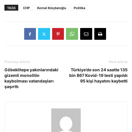
TAGS
CHP
Kemal Kılıçdaroğlu
Politika
Previous article
Next article
Göbeklitepe yakınlarındaki
Türkiye’de son 24 saatte 135
gizemli monolitin
bin 867 Kovid-19 testi yapıldı
kaybolması vatandaşları
95 kişi hayatını kaybetti
şaşırttı