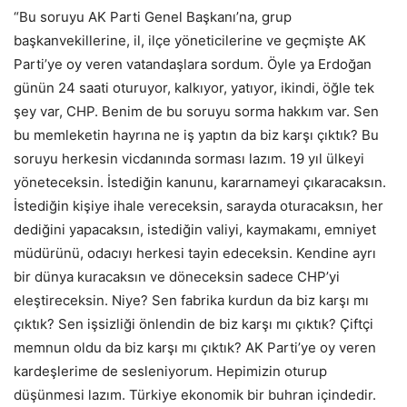
“Bu soruyu AK Parti Genel Başkanı’na, grup
başkanvekillerine, il, ilçe yöneticilerine ve geçmişte AK
Parti’ye oy veren vatandaşlara sordum. Öyle ya Erdoğan
günün 24 saati oturuyor, kalkıyor, yatıyor, ikindi, öğle tek
şey var, CHP. Benim de bu soruyu sorma hakkım var. Sen
bu memleketin hayrına ne iş yaptın da biz karşı çıktık? Bu
soruyu herkesin vicdanında sorması lazım. 19 yıl ülkeyi
yöneteceksin. İstediğin kanunu, kararnameyi çıkaracaksın.
İstediğin kişiye ihale vereceksin, sarayda oturacaksın, her
dediğini yapacaksın, istediğin valiyi, kaymakamı, emniyet
müdürünü, odacıyı herkesi tayin edeceksin. Kendine ayrı
bir dünya kuracaksın ve döneceksin sadece CHP’yi
eleştireceksin. Niye? Sen fabrika kurdun da biz karşı mı
çıktık? Sen işsizliği önlendin de biz karşı mı çıktık? Çiftçi
memnun oldu da biz karşı mı çıktık? AK Parti’ye oy veren
kardeşlerime de sesleniyorum. Hepimizin oturup
düşünmesi lazım. Türkiye ekonomik bir buhran içindedir.