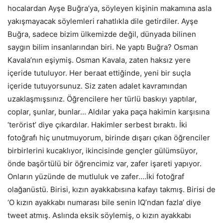
hocalardan Ayşe Buğra’ya, söyleyen kişinin makamına asla
yakışmayacak söylemleri rahatlıkla dile getirdiler. Ayşe
Buğra, sadece bizim ülkemizde değil, dünyada bilinen
saygın bilim insanlarından biri. Ne yaptı Buğra? Osman
Kavala’nın eşiymiş. Osman Kavala, zaten haksız yere
içeride tutuluyor. Her beraat ettiğinde, yeni bir suçla
içeride tutuyorsunuz. Siz zaten adalet kavramından
uzaklaşmışsınız. Öğrencilere her türlü baskıyı yaptılar,
coplar, şunlar, bunlar… Aldılar yaka paça hakimin karşısına
‘terörist’ diye çıkardılar. Hakimler serbest bıraktı. İki
fotoğrafı hiç unutmuyorum, birinde dışarı çıkan öğrenciler
birbirlerini kucaklıyor, ikincisinde gençler gülümsüyor,
önde başörtülü bir öğrencimiz var, zafer işareti yapıyor.
Onların yüzünde de mutluluk ve zafer….İki fotoğraf
olağanüstü. Birisi, kızın ayakkabısına kafayı takmış. Birisi de
‘O kızın ayakkabı numarası bile senin IQ’ndan fazla’ diye
tweet atmış. Aslında eksik söylemiş, o kızın ayakkabı