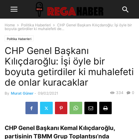
Home
Politika Haberleri
CHP Genel Başkanı Kılıçdaroğlu: İşi öyle bir
boyuta getirdiler ki muhalefeti de...
Politika Haberleri
CHP Genel Başkanı
Kılıçdaroğlu: İşi öyle bir
boyuta getirdiler ki muhalefeti
de onlar kuracaklar
334
0
By
Murat Güner
-
09/02/2021
CHP Genel Başkanı Kemal Kılıçdaroğlu,
partisinin TBMM Grup Toplantısı’nda