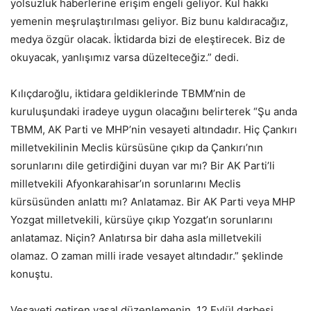
yolsuzluk haberlerine erişim engeli geliyor. Kul hakkı
yemenin meşrulaştırılması geliyor. Biz bunu kaldıracağız,
medya özgür olacak. İktidarda bizi de eleştirecek. Biz de
okuyacak, yanlışımız varsa düzelteceğiz.” dedi.
Kılıçdaroğlu, iktidara geldiklerinde TBMM’nin de
kuruluşundaki iradeye uygun olacağını belirterek “Şu anda
TBMM, AK Parti ve MHP’nin vesayeti altındadır. Hiç Çankırı
milletvekilinin Meclis kürsüsüne çıkıp da Çankırı’nın
sorunlarını dile getirdiğini duyan var mı? Bir AK Parti’li
milletvekili Afyonkarahisar’ın sorunlarını Meclis
kürsüsünden anlattı mı? Anlatamaz. Bir AK Parti veya MHP
Yozgat milletvekili, kürsüye çıkıp Yozgat’ın sorunlarını
anlatamaz. Niçin? Anlatırsa bir daha asla milletvekili
olamaz. O zaman milli irade vesayet altındadır.” şeklinde
konuştu.
Vesayeti getiren yasal düzenlemenin, 12 Eylül darbesi