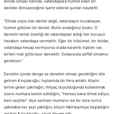
elinde olması halinde, vatandaşlara hizmet eden bir
devlete dönüşeceğine işaret ederek şunları kaydetti:
“Elinde sopa olan devlet değil, vatandaşını kucaklayan,
hizmet götüren bir devlet. Bizim aradığımız budur. O
devletin temel özelliği de vatandaştan aldığı her kuruşun
hesabını vatandaşa vermektir. Eğer bir hükümet, bir iktidar,
vatandaşa hesap vermiyorsa orada karanlık ilişkiler var,
birileri malı götürüyor demektir. Dolayısıyla şeffaf olmamız
gerekiyor.”
Devletin içinde denge ve denetim olması gerektiğini dile
getiren Kılıçdaroğlu, toplantıda bir fıkra anlattı. Köyün
birine gelen çakmağın, ihtiyaç duyulduğunda kullanılmak
üzere muhtara teslim edildiğini, “Herkes bana itimat ediyor,
beni seçtiler” diye sevinen muhtarın ise bir süre sonra
çakmakla her şeyi yaktığını, köyün fakirleşmeye başladığını
anlatan Kılıçdaroğlu, şöyle devam etti: