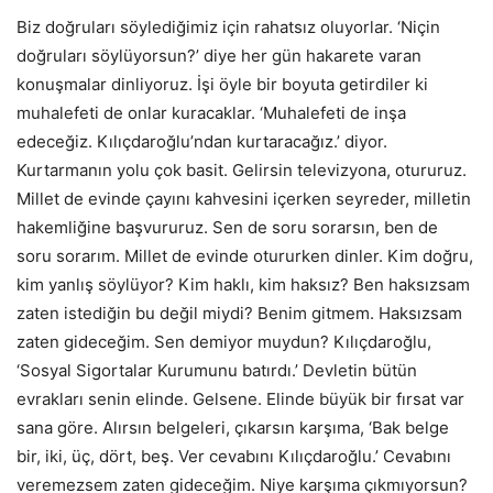
Biz doğruları söylediğimiz için rahatsız oluyorlar. ‘Niçin
doğruları söylüyorsun?’ diye her gün hakarete varan
konuşmalar dinliyoruz. İşi öyle bir boyuta getirdiler ki
muhalefeti de onlar kuracaklar. ‘Muhalefeti de inşa
edeceğiz. Kılıçdaroğlu’ndan kurtaracağız.’ diyor.
Kurtarmanın yolu çok basit. Gelirsin televizyona, otururuz.
Millet de evinde çayını kahvesini içerken seyreder, milletin
hakemliğine başvururuz. Sen de soru sorarsın, ben de
soru sorarım. Millet de evinde otururken dinler. Kim doğru,
kim yanlış söylüyor? Kim haklı, kim haksız? Ben haksızsam
zaten istediğin bu değil miydi? Benim gitmem. Haksızsam
zaten gideceğim. Sen demiyor muydun? Kılıçdaroğlu,
‘Sosyal Sigortalar Kurumunu batırdı.’ Devletin bütün
evrakları senin elinde. Gelsene. Elinde büyük bir fırsat var
sana göre. Alırsın belgeleri, çıkarsın karşıma, ‘Bak belge
bir, iki, üç, dört, beş. Ver cevabını Kılıçdaroğlu.’ Cevabını
veremezsem zaten gideceğim. Niye karşıma çıkmıyorsun?