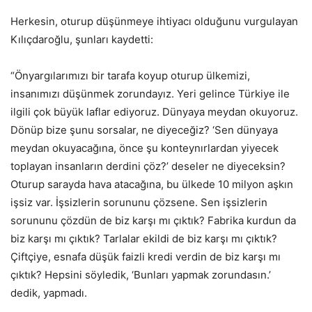
Herkesin, oturup düşünmeye ihtiyacı olduğunu vurgulayan
Kılıçdaroğlu, şunları kaydetti:
“Önyargılarımızı bir tarafa koyup oturup ülkemizi,
insanımızı düşünmek zorundayız. Yeri gelince Türkiye ile
ilgili çok büyük laflar ediyoruz. Dünyaya meydan okuyoruz.
Dönüp bize şunu sorsalar, ne diyeceğiz? ‘Sen dünyaya
meydan okuyacağına, önce şu konteynırlardan yiyecek
toplayan insanların derdini çöz?’ deseler ne diyeceksin?
Oturup sarayda hava atacağına, bu ülkede 10 milyon aşkın
işsiz var. İşsizlerin sorununu çözsene. Sen işsizlerin
sorununu çözdün de biz karşı mı çıktık? Fabrika kurdun da
biz karşı mı çıktık? Tarlalar ekildi de biz karşı mı çıktık?
Çiftçiye, esnafa düşük faizli kredi verdin de biz karşı mı
çıktık? Hepsini söyledik, ‘Bunları yapmak zorundasın.’
dedik, yapmadı.