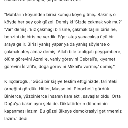
“Muhtarın köyünden birisi komşu köye gitmiş. Bakmış o
köyde her şey çok güzel. Demiş ki ‘Sizde çakmak yok mu?’
‘Var.’ demiş. ‘Biz çakmağı birisine, çakmak taşını birisine,
benzini de birisine verdik. Eğer ateş yanacaksa üçü bir
araya gelir. Birisi yanlış yapar ya da yanlış söylerse o
çakmak ateş almaz demiş. Allah bile tebligatı peygambere,
ölüm görevini Azrail’e, vahiy görevini Cebrail’e, kıyamet
görevini İsrafil’e, doğa görevini Mikail’e vermiş.’ demiş.”
Kılıçdaroğlu, “Gücü bir kişiye teslim ettiğinizde, tarihteki
örneğini gördük. Hitler, Mussolini, Pinochet’i gördük.
Binlerce, yüzbinlerce insanın kanı aktı, savaşlar oldu. Orta
Doğu’ya bakın aynı şekilde. Diktatörlerin döneminin
kapanması lazım. Bu güzel ülkeye demokrasiyi getirmemiz
lazım.” dedi.