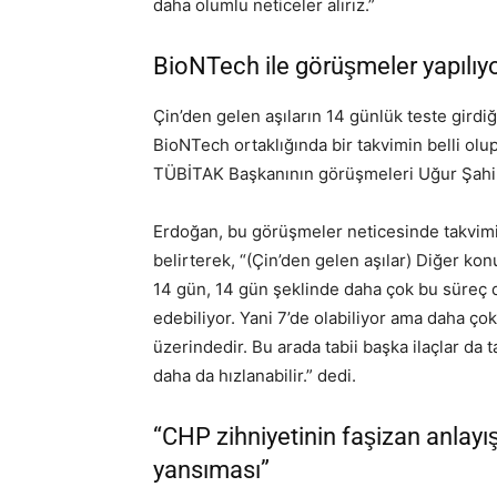
daha olumlu neticeler alırız.”
BioNTech ile görüşmeler yapılıy
Çin’den gelen aşıların 14 günlük teste girdi
BioNTech ortaklığında bir takvimin belli olu
TÜBİTAK Başkanının görüşmeleri Uğur Şahin 
Erdoğan, bu görüşmeler neticesinde takvimin 
belirterek, “(Çin’den gelen aşılar) Diğer kon
14 gün, 14 gün şeklinde daha çok bu süreç 
edebiliyor. Yani 7’de olabiliyor ama daha ço
üzerindedir. Bu arada tabii başka ilaçlar da 
daha da hızlanabilir.” dedi.
“CHP zihniyetinin faşizan anlayı
yansıması”