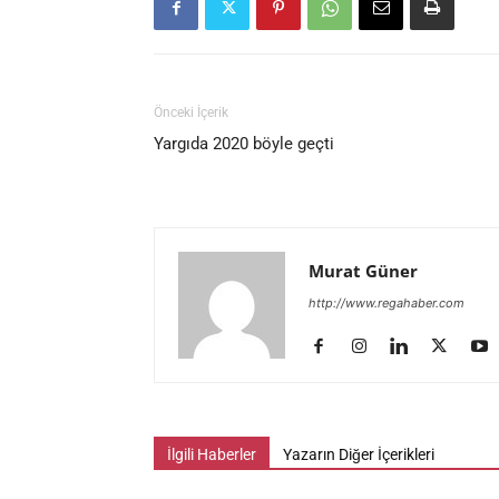
Önceki İçerik
Yargıda 2020 böyle geçti
Murat Güner
http://www.regahaber.com
İlgili Haberler
Yazarın Diğer İçerikleri