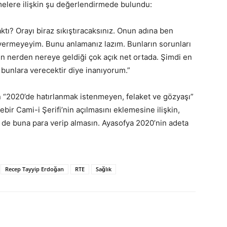
lere ilişkin şu değerlendirmede bulundu:
tı? Orayı biraz sıkıştıracaksınız. Onun adına ben
rmeyeyim. Bunu anlamanız lazım. Bunların sorunları
’nin nerden nereye geldiği çok açık net ortada. Şimdi en
 bunlara verecektir diye inanıyorum.”
“2020’de hatırlanmak istenmeyen, felaket ve gözyaşı”
ebir Cami-i Şerifi’nin açılmasını eklemesine ilişkin,
e buna para verip almasın. Ayasofya 2020’nin adeta
Recep Tayyip Erdoğan
RTE
Sağlık