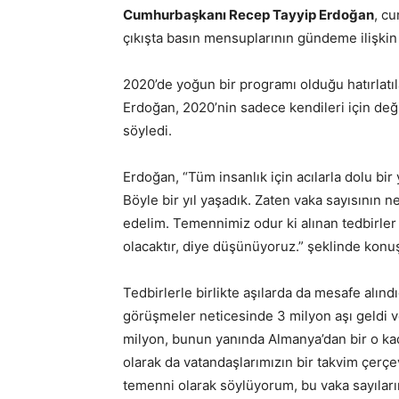
Cumhurbaşkanı Recep Tayyip Erdoğan
, cu
çıkışta basın mensuplarının gündeme ilişkin s
2020’de yoğun bir programı olduğu hatırlatıl
Erdoğan, 2020’nin sadece kendileri için deği
söyledi.
Erdoğan, “Tüm insanlık için acılarla dolu bir y
Böyle bir yıl yaşadık. Zaten vaka sayısının n
edelim. Temennimiz odur ki alınan tedbirler 
olacaktır, diye düşünüyoruz.” şeklinde konu
Tedbirlerle birlikte aşılarda da mesafe alın
görüşmeler neticesinde 3 milyon aşı geldi 
milyon, bunun yanında Almanya’dan bir o kad
olarak da vatandaşlarımızın bir takvim çerçeve
temenni olarak söylüyorum, bu vaka sayıların