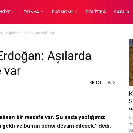
RKIYE
DÜNYA
EKONOMI
POLITIKA
SAĞLIK
: Aşılarda alınan bir mesafe var
rdoğan: Aşılarda
 var
376
0
K
S
Mu
lınan bir mesafe var. Şu anda yaptığımız
Ka
me
 geldi ve bunun serisi devam edecek.” dedi.
ya