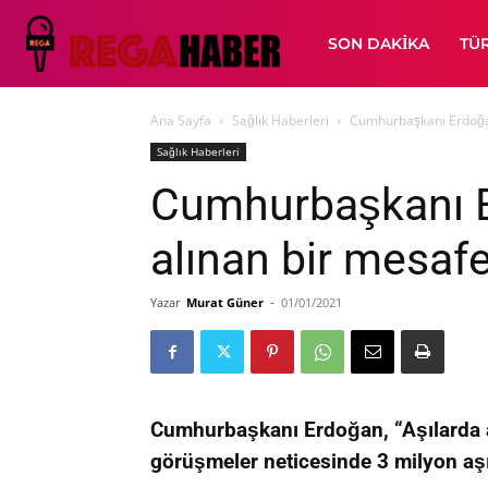
SON DAKIKA
TÜ
Ana Sayfa
Sağlık Haberleri
Cumhurbaşkanı Erdoğan
Sağlık Haberleri
Cumhurbaşkanı E
alınan bir mesafe
Yazar
Murat Güner
-
01/01/2021
Cumhurbaşkanı Erdoğan, “Aşılarda a
görüşmeler neticesinde 3 milyon aşı