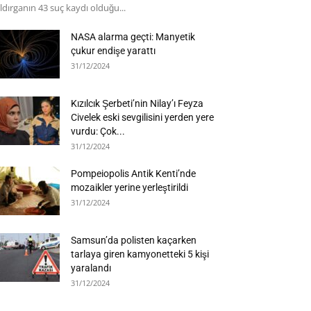
ldırganın 43 suç kaydı olduğu...
NASA alarma geçti: Manyetik
çukur endişe yarattı
31/12/2024
Kızılcık Şerbeti’nin Nilay’ı Feyza
Civelek eski sevgilisini yerden yere
vurdu: Çok...
31/12/2024
Pompeiopolis Antik Kenti’nde
mozaikler yerine yerleştirildi
31/12/2024
Samsun’da polisten kaçarken
tarlaya giren kamyonetteki 5 kişi
yaralandı
31/12/2024