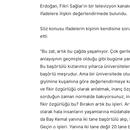
Erdoğan, Fikri Sağlar’ın bir televizyon kan
ifadelere ilişkin değerlendirmede bulundu.
Söz konusu ifadelerin kişinin kendisine sor
etti:
“Bu zat, artık bu çağda yaşamıyor. Çok geril
anlayışının geçmişte olduğu gibi bugüne yan
Bu başörtülü kızlarımız yıllarca üniversiteler
başörtü meşrudur. Ama bir üniversitede olur
giyimine kuşamına göre değerlendirmeye kal
ve fikir özgürlüğü olarak anlatmak, inanç ö
sorduğun zaman normalde bakıyorsunuz, inan
fikir özgürlüğü bu? Bırakın artık bu işleri. Ar
olarak hala insanların yaşamlarına müdahale
da Bay Kemal yanına iki tane başörtülü alıp, 
Geçin o işleri. Yanına iki tane değil 20 tan