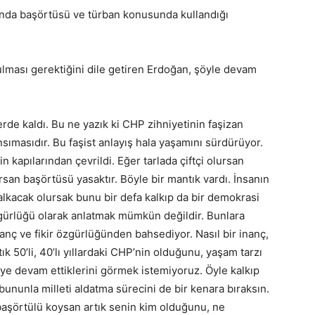
alında başörtüsü ve türban konusunda kullandığı
ulması gerektiğini dile getiren Erdoğan, şöyle devam
erde kaldı. Bu ne yazık ki CHP zihniyetinin faşizan
sımasıdır. Bu faşist anlayış hala yaşamını sürdürüyor.
in kapılarından çevrildi. Eğer tarlada çiftçi olursan
san başörtüsü yasaktır. Böyle bir mantık vardı. İnsanın
kacak olursak bunu bir defa kalkıp da bir demokrasi
zgürlüğü olarak anlatmak mümkün değildir. Bunlara
ç ve fikir özgürlüğünden bahsediyor. Nasıl bir inanç,
tık 50’li, 40’lı yıllardaki CHP’nin olduğunu, yaşam tarzı
ye devam ettiklerini görmek istemiyoruz. Öyle kalkıp
bununla milleti aldatma sürecini de bir kenara bıraksın.
e başörtülü koysan artık senin kim olduğunu, ne