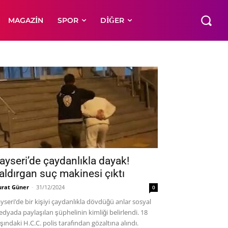
MAGAZIN
SPOR
DIĞER
ayseri’de çaydanlıkla dayak!
aldırgan suç makinesi çıktı
rat Güner
-
31/12/2024
0
yseri’de bir kişiyi çaydanlıkla dövdüğü anlar sosyal
dyada paylaşılan şüphelinin kimliği belirlendi. 18
şındaki H.C.C. polis tarafından gözaltına alındı.