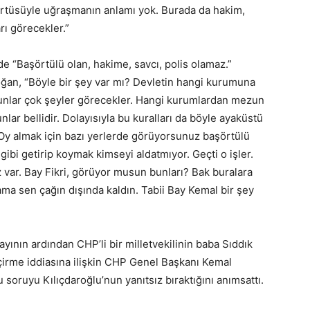
aşörtüsüyle uğraşmanın anlamı yok. Burada da hakim,
rı görecekler.”
nde “Başörtülü olan, hakime, savcı, polis olamaz.”
oğan, “Böyle bir şey var mı? Devletin hangi kurumuna
a bunlar çok şeyler görecekler. Hangi kurumlardan mezun
lar bellidir. Dolayısıyla bu kuralları da böyle ayaküstü
. Oy almak için bazı yerlerde görüyorsunuz başörtülü
 gibi getirip koymak kimseyi aldatmıyor. Geçti o işler.
var. Bay Fikri, görüyor musun bunları? Bak buralara
ama sen çağın dışında kaldın. Tabii Bay Kemal bir şey
ayının ardından CHP’li bir milletvekilinin baba Sıddık
çirme iddiasına ilişkin CHP Genel Başkanı Kemal
soruyu Kılıçdaroğlu’nun yanıtsız bıraktığını anımsattı.