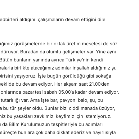
edbirleri aldığını, çalışmaların devam ettiğini dile
tığımız görüşmelerde bir ortak üretim meselesi de söz
ürüyor. Buradan da olumlu gelişmeler var. Yine aynı
. Bütün bunların yanında ayrıca Türkiye’nin kendi
alarla birlikte atacağımız adımlar inşallah aldığımız şu
irisini yaşıyoruz. İşte bugün görüldüğü gibi sokağa
ı şekilde bu devam ediyor. Her akşam saat 21.00’den
sonlarında pazartesi sabah 05.00’a kadar devam ediyor.
tarlılığı var. Ama işte bar, pavyon, balo, şu, bu
 bu tür şeyler oldu. Bunlar bizi ciddi manada üzüyor,
niz bu yasakları zevkimiz, keyfimiz için istemiyoruz.
nu da Bilim Kurulumuzun tespitleriyle bu adımları
üreçte bunlara çok daha dikkat ederiz ve hayırlısıyla