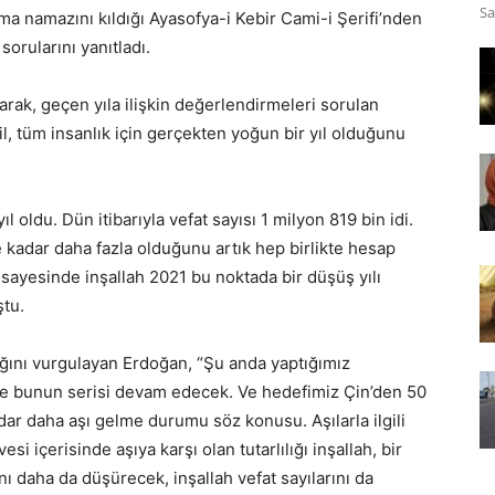
Sa
ma namazını kıldığı Ayasofya-i Kebir Cami-i Şerifi’nden
orularını yanıtladı.
arak, geçen yıla ilişkin değerlendirmeleri sorulan
l, tüm insanlık için gerçekten yoğun bir yıl olduğunu
ıl oldu. Dün itibarıyla vefat sayısı 1 milyon 819 bin idi.
e kadar daha fazla olduğunu artık hep birlikte hesap
sayesinde inşallah 2021 bu noktada bir düşüş yılı
ştu.
dığını vurgulayan Erdoğan, “Şu anda yaptığımız
ve bunun serisi devam edecek. Ve hedefimiz Çin’den 50
ar daha aşı gelme durumu söz konusu. Aşılarla ilgili
si içerisinde aşıya karşı olan tutarlılığı inşallah, bir
ı daha da düşürecek, inşallah vefat sayılarını da