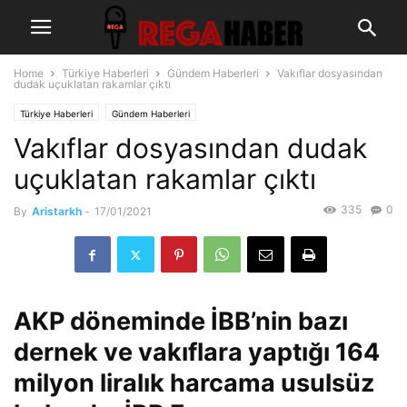
Home
Türkiye Haberleri
Gündem Haberleri
Vakıflar dosyasından
dudak uçuklatan rakamlar çıktı
Türkiye Haberleri
Gündem Haberleri
Vakıflar dosyasından dudak
uçuklatan rakamlar çıktı
335
0
By
Aristarkh
-
17/01/2021
AKP döneminde İBB’nin bazı
dernek ve vakıflara yaptığı 164
milyon liralık harcama usulsüz