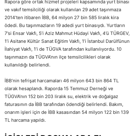
Rapora göre ortak hizmet projeleri kapsamında yurt binası
ve vakıf temsilciliği olarak kullanılan 29 adet taşınmaza
2014’ten itibaren İBB, 64 milyon 27 bin 585 liralık kira
ödedi. Bu taşınmazların 19 adedi yurt binasıydı. Yurtların
7’si Ensar Vakfı, 5’i Aziz Mahmut Hüdayi Vakfı, 4’ü TÜRGEV,
1’i Asitane Kültür Sanat Eğitim Vakfı, 1’i İstanbul Darülfünun
İlahiyat Vakfı, 1’i de TÜGVA tarafından kullanılıyordu. 10
taşınmazın da TÜGVA’nın ilçe temsilcilikleri olarak
kullanıldığı belirlendi.
İBB’nin tefrişat harcamaları 46 milyon 643 bin 864 TL
olarak hesaplandı. Raporda 15 Temmuz Derneği ve
TÜGVA’nın 152 bin 203 liralık su, elektrik ve doğalgaz
faturasının da İBB tarafından ödendiği belirlendi. Bakım,
onarım işleri için de İBB kasasından 54 milyon 122 bin 139
TL harcama yapıldı.