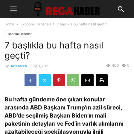
Home
Ekonomi Haberleri
7 başlıkla bu hafta nasıl geçti?
Ekonomi Haberleri
7 başlıkla bu hafta nasıl
geçti?
400
0
By
Aristarkh
-
17/01/2021
Bu hafta gündeme öne çıkan konular
arasında ABD Başkanı Trump’ın azil süreci,
ABD’de seçilmiş Başkan Biden’ın mali
paketinin detayları ve Fed’in varlık alımlarını
azaltabileceği spekülasyonuyla ilgili