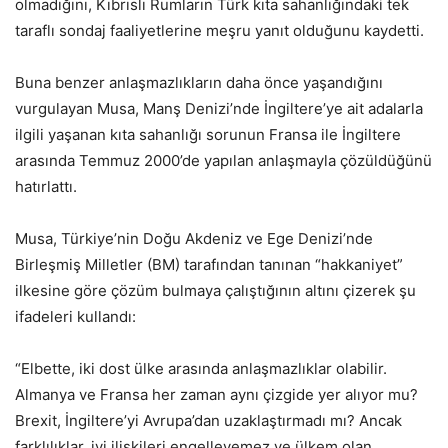
olmadığını, Kıbrıslı Rumların Türk kıta sahanlığındaki tek
taraflı sondaj faaliyetlerine meşru yanıt olduğunu kaydetti.
Buna benzer anlaşmazlıkların daha önce yaşandığını
vurgulayan Musa, Manş Denizi’nde İngiltere’ye ait adalarla
ilgili yaşanan kıta sahanlığı sorunun Fransa ile İngiltere
arasında Temmuz 2000’de yapılan anlaşmayla çözüldüğünü
hatırlattı.
Musa, Türkiye’nin Doğu Akdeniz ve Ege Denizi’nde
Birleşmiş Milletler (BM) tarafından tanınan “hakkaniyet”
ilkesine göre çözüm bulmaya çalıştığının altını çizerek şu
ifadeleri kullandı:
“Elbette, iki dost ülke arasında anlaşmazlıklar olabilir.
Almanya ve Fransa her zaman aynı çizgide yer alıyor mu?
Brexit, İngiltere’yi Avrupa’dan uzaklaştırmadı mı? Ancak
farklılıklar, iyi ilişkileri engelleyemez ve ülkem olan