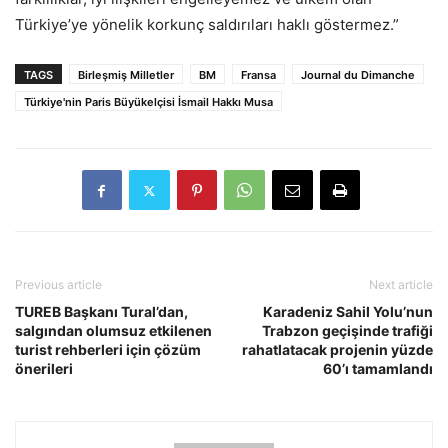
Türkiye’ye yönelik korkunç saldırıları haklı göstermez.”
TAGS
Birleşmiş Milletler
BM
Fransa
Journal du Dimanche
Türkiye'nin Paris Büyükelçisi İsmail Hakkı Musa
Previous article
Next article
TUREB Başkanı Tural’dan,
Karadeniz Sahil Yolu’nun
salgından olumsuz etkilenen
Trabzon geçişinde trafiği
turist rehberleri için çözüm
rahatlatacak projenin yüzde
önerileri
60’ı tamamlandı