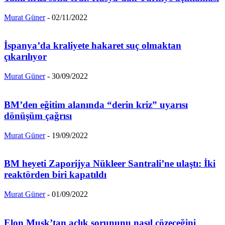
Murat Güner
-
02/11/2022
İspanya’da kraliyete hakaret suç olmaktan
çıkarılıyor
Murat Güner
-
30/09/2022
BM’den eğitim alanında “derin kriz” uyarısı
dönüşüm çağrısı
Murat Güner
-
19/09/2022
BM heyeti Zaporijya Nükleer Santrali’ne ulaştı: İki
reaktörden biri kapatıldı
Murat Güner
-
01/09/2022
Elon Musk’tan açlık sorununu nasıl çözeceğini