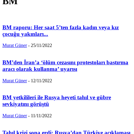
BM
BM raporu: Her saat 5’ten fazla kadın veya kız
çocuğu yakınları...
Murat Güner
-
25/11/2022
BM’den İran’a ‘ölüm cezasını protestoları bastırma
aracı olarak kullanma’ uyarısı
Murat Güner
-
12/11/2022
BM yetkilileri ile Rusya heyeti tahıl ve gübre
sevkiyatını görüştü
Murat Güner
-
11/11/2022
Tahıl krizi sona erdi: Rusya’dan Türkiye açıklaması