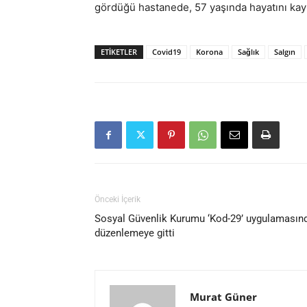
gördüğü hastanede, 57 yaşında hayatını kayb
ETIKETLER
Covid19
Korona
Sağlık
Salgın
Önceki İçerik
Sosyal Güvenlik Kurumu ‘Kod-29’ uygulamasın
düzenlemeye gitti
Murat Güner