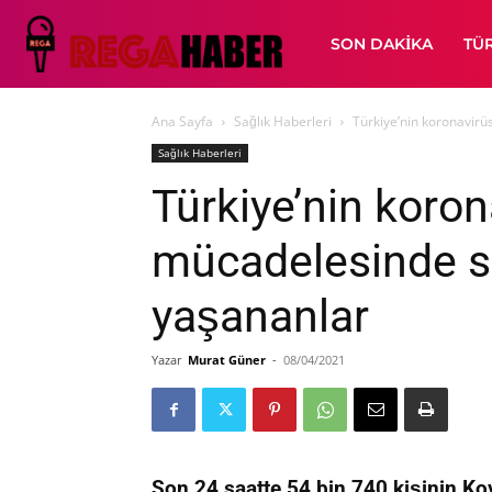
SON DAKIKA
TÜ
Ana Sayfa
Sağlık Haberleri
Türkiye’nin koronavir
Sağlık Haberleri
Türkiye’nin koron
mücadelesinde s
yaşananlar
Yazar
Murat Güner
-
08/04/2021
Son 24 saatte 54 bin 740 kişinin Kovi