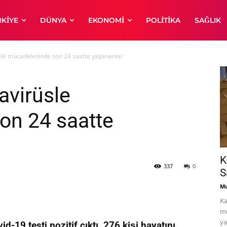
RKIYE
DÜNYA
EKONOMI
POLITIKA
SAĞLIK
üsle mücadelesinde son 24 saatte yaşananlar
avirüsle
on 24 saatte
K
337
0
S
Mu
Ka
me
ya
d-19 testi pozitif çıktı, 276 kişi hayatını