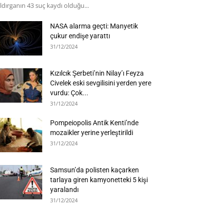
ldırganın 43 suç kaydı olduğu...
NASA alarma geçti: Manyetik
çukur endişe yarattı
31/12/2024
Kızılcık Şerbeti’nin Nilay’ı Feyza
Civelek eski sevgilisini yerden yere
vurdu: Çok...
31/12/2024
Pompeiopolis Antik Kenti’nde
mozaikler yerine yerleştirildi
31/12/2024
Samsun’da polisten kaçarken
tarlaya giren kamyonetteki 5 kişi
yaralandı
31/12/2024