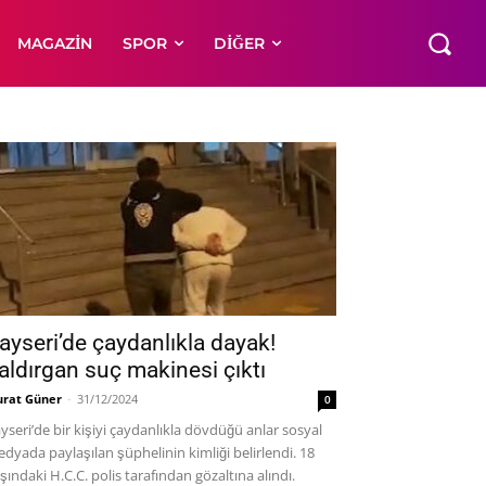
MAGAZIN
SPOR
DIĞER
ayseri’de çaydanlıkla dayak!
aldırgan suç makinesi çıktı
rat Güner
-
31/12/2024
0
yseri’de bir kişiyi çaydanlıkla dövdüğü anlar sosyal
dyada paylaşılan şüphelinin kimliği belirlendi. 18
şındaki H.C.C. polis tarafından gözaltına alındı.