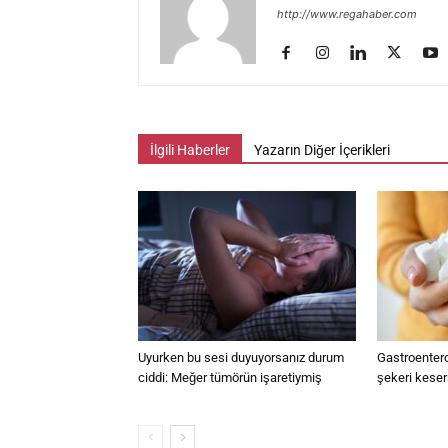
http://www.regahaber.com
İlgili Haberler
Yazarın Diğer İçerikleri
Uyurken bu sesi duyuyorsanız durum
Gastroentero
ciddi: Meğer tümörün işaretiymiş
şekeri keser