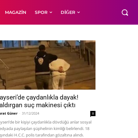
MAGAZIN
SPOR
DIĞER
ayseri’de çaydanlıkla dayak!
aldırgan suç makinesi çıktı
rat Güner
-
31/12/2024
0
yseri’de bir kişiyi çaydanlıkla dövdüğü anlar sosyal
dyada paylaşılan şüphelinin kimliği belirlendi. 18
şındaki H.C.C. polis tarafından gözaltına alındı.