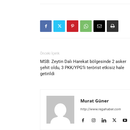
Önceki İçerik
MSB: Zeytin Dalı Harekat bölgesinde 2 asker
şehit oldu, 3 PKK/YPG’li terörist etkisiz hale
getirildi
Murat Güner
http://www.regahaber.com