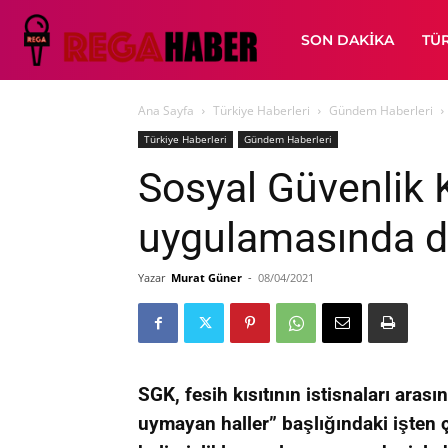
SON DAKIKA
TÜ
Ana Sayfa
Türkiye Haberleri
Gündem Haberleri
Türkiye Haberleri
Gündem Haberleri
Sosyal Güvenlik 
uygulamasında d
Yazar
Murat Güner
-
08/04/2021
SGK, fesih kısıtının istisnaları arası
uymayan haller” başlığındaki işten ç