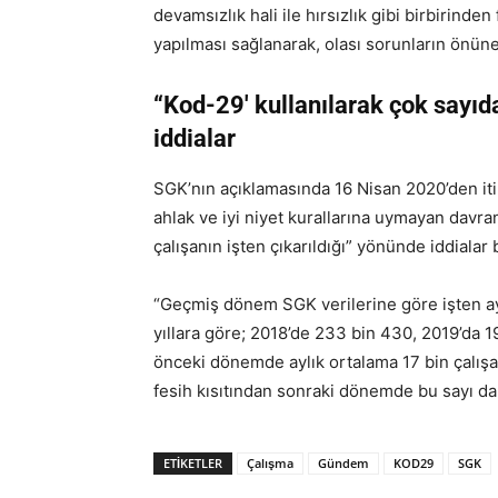
devamsızlık hali ile hırsızlık gibi birbirinden 
yapılması sağlanarak, olası sorunların önüne
“Kod-29′ kullanılarak çok sayıda
iddialar
SGK’nın açıklamasında 16 Nisan 2020’den iti
ahlak ve iyi niyet kurallarına uymayan davran
çalışanın işten çıkarıldığı” yönünde iddialar 
“Geçmiş dönem SGK verilerine göre işten ayrı
yıllara göre; 2018’de 233 bin 430, 2019’da 1
önceki dönemde aylık ortalama 17 bin çalışanı
fesih kısıtından sonraki dönemde bu sayı dah
ETIKETLER
Çalışma
Gündem
KOD29
SGK