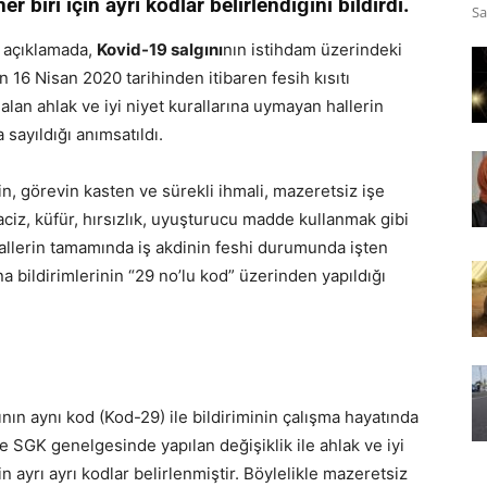
r biri için ayrı kodlar belirlendiğini bildirdi.
Sa
 açıklamada,
Kovid-19 salgını
nın istihdam üzerindeki
 16 Nisan 2020 tarihinden itibaren fesih kısıtı
alan ahlak ve iyi niyet kurallarına uymayan hallerin
 sayıldığı anımsatıldı.
in, görevin kasten ve sürekli ihmali, mazeretsiz işe
ciz, küfür, hırsızlık, uyuşturucu madde kullanmak gibi
 hallerin tamamında iş akdinin feshi durumunda işten
a bildirimlerinin “29 no’lu kod” üzerinden yapıldığı
nın aynı kod (Kod-29) ile bildiriminin çalışma hayatında
ne SGK genelgesinde yapılan değişiklik ile ahlak ve iyi
n ayrı ayrı kodlar belirlenmiştir. Böylelikle mazeretsiz