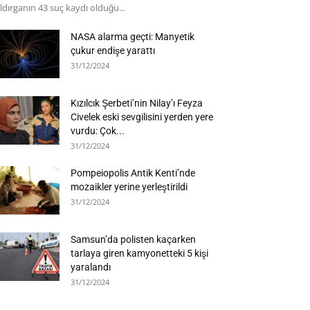
ldırganın 43 suç kaydı olduğu...
NASA alarma geçti: Manyetik
çukur endişe yarattı
31/12/2024
Kızılcık Şerbeti’nin Nilay’ı Feyza
Civelek eski sevgilisini yerden yere
vurdu: Çok...
31/12/2024
Pompeiopolis Antik Kenti’nde
mozaikler yerine yerleştirildi
31/12/2024
Samsun’da polisten kaçarken
tarlaya giren kamyonetteki 5 kişi
yaralandı
31/12/2024