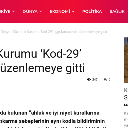
RKIYE
DÜNYA
EKONOMI
POLITIKA
SAĞLIK
Sosyal Güvenlik Kurumu ‘Kod-29’ uygulamasında düzenlemeye gitti
Kurumu ‘Kod-29’
üzenlemeye gitti
347
0
K
S
Mu
nda bulunan “ahlak ve iyi niyet kurallarına
Ka
me
ıkarma sebeplerinin aynı kodla bildiriminin
ya