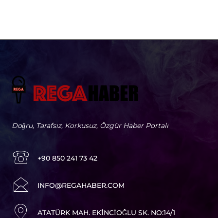
Doğru, Tarafsız, Korkusuz, Özgür Haber Portalı
+90 850 241 73 42
I
NFO@REGAHABER.COM
ATATÜRK MAH. EKINCIOĞLU SK. NO:14/1