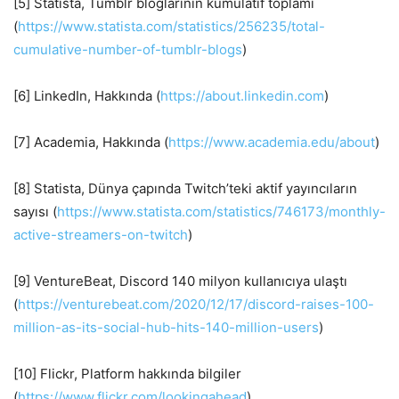
[5] Statista, Tumblr bloglarının kümülatif toplamı
(
https://www.statista.com/statistics/256235/total-
cumulative-number-of-tumblr-blogs
)
[6] LinkedIn, Hakkında (
https://about.linkedin.com
)
[7] Academia, Hakkında (
https://www.academia.edu/about
)
[8] Statista, Dünya çapında Twitch’teki aktif yayıncıların
sayısı (
https://www.statista.com/statistics/746173/monthly-
active-streamers-on-twitch
)
[9] VentureBeat, Discord 140 milyon kullanıcıya ulaştı
(
https://venturebeat.com/2020/12/17/discord-raises-100-
million-as-its-social-hub-hits-140-million-users
)
[10] Flickr, Platform hakkında bilgiler
(
https://www.flickr.com/lookingahead
)