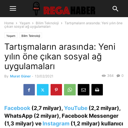
Home
Yaşam
Bilim Teknoloji
Tartışmaların arasında: Yeni yılın öne
çıkan sosyal ağ uygulamaları
Yaşam
Bilim Teknoloji
Tartışmaların arasında: Yeni
yılın öne çıkan sosyal ağ
uygulamaları
364
0
By
Murat Güner
-
13/02/2021
Facebook
(2,7 milyar),
YouTube
(2,2 milyar),
WhatsApp (2 milyar), Facebook Messenger
(1,3 milyar) ve
Instagram
(1,2 milyar) kullanıcı