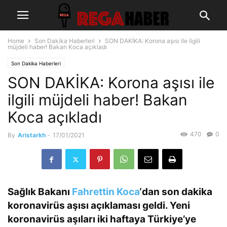
Home
Son Dakika Haberleri
SON DAKİKA: Korona aşısı ile ilgili
müjdeli haber! Bakan Koca açıkladı
Son Dakika Haberleri
SON DAKİKA: Korona aşısı ile
ilgili müjdeli haber! Bakan
Koca açıkladı
470
0
By
Aristarkh
-
17/01/2021
Sağlık Bakanı
Fahrettin Koca
‘dan son dakika
koronavirüs aşısı açıklaması geldi. Yeni
koronavirüs aşıları iki haftaya Türkiye’ye