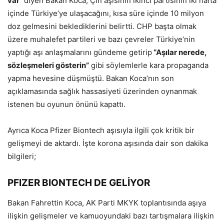
var”
diyen Bakan Koca, Çin aşısının ikinci partisinin iki hafta
içinde Türkiye’ye ulaşacağını, kısa süre içinde 10 milyon
doz gelmesini beklediklerini belirtti. CHP başta olmak
üzere muhalefet partileri ve bazı çevreler Türkiye’nin
yaptığı aşı anlaşmalarını gündeme getirip
“Aşılar nerede,
sözleşmeleri gösterin”
gibi söylemlerle kara propaganda
yapma hevesine düşmüştü. Bakan Koca’nın son
açıklamasında sağlık hassasiyeti üzerinden oynanmak
istenen bu oyunun önünü kapattı.
Ayrıca Koca Pfizer Biontech aşısıyla ilgili çok kritik bir
gelişmeyi de aktardı. İşte korona aşısında dair son dakika
bilgileri;
PFIZER BIONTECH DE GELİYOR
Bakan Fahrettin Koca, AK Parti MKYK toplantısında aşıya
ilişkin gelişmeler ve kamuoyundaki bazı tartışmalara ilişkin