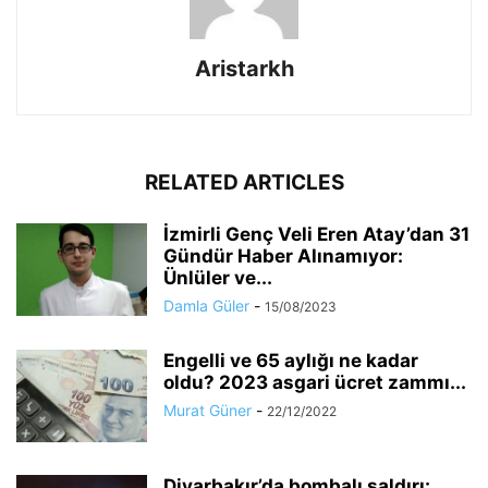
Aristarkh
RELATED ARTICLES
İzmirli Genç Veli Eren Atay’dan 31
Gündür Haber Alınamıyor:
Ünlüler ve...
Damla Güler
-
15/08/2023
Engelli ve 65 aylığı ne kadar
oldu? 2023 asgari ücret zammı...
Murat Güner
-
22/12/2022
Diyarbakır’da bombalı saldırı: