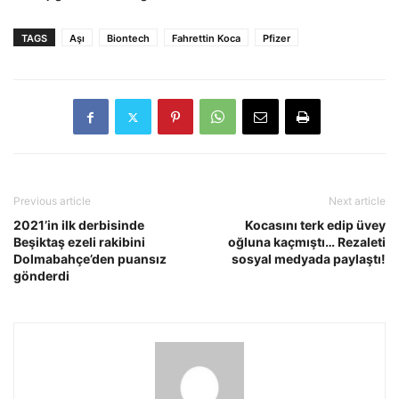
TAGS
Aşı
Biontech
Fahrettin Koca
Pfizer
Previous article
Next article
2021’in ilk derbisinde
Kocasını terk edip üvey
Beşiktaş ezeli rakibini
oğluna kaçmıştı… Rezaleti
Dolmabahçe’den puansız
sosyal medyada paylaştı!
gönderdi