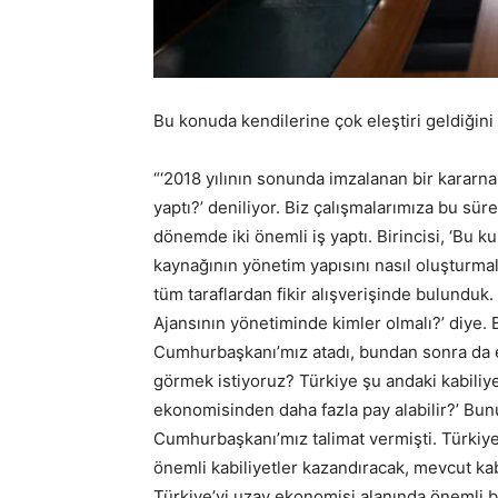
Bu konuda kendilerine çok eleştiri geldiğini 
“‘2018 yılının sonunda imzalanan bir kararn
yaptı?’ deniliyor. Biz çalışmalarımıza bu sür
dönemde iki önemli iş yaptı. Birincisi, ‘Bu k
kaynağının yönetim yapısını nasıl oluşturmalıy
tüm taraflardan fikir alışverişinde bulunduk.
Ajansının yönetiminde kimler olmalı?’ diye. 
Cumhurbaşkanı’mız atadı, bundan sonra da e
görmek istiyoruz? Türkiye şu andaki kabiliye
ekonomisinden daha fazla pay alabilir?’ Bunu
Cumhurbaşkanı’mız talimat vermişti. Türkiye
önemli kabiliyetler kazandıracak, mevcut ka
Türkiye’yi uzay ekonomisi alanında önemli bi