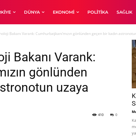
RKIYE
DÜNYA
EKONOMI
POLITIKA
SAĞLIK
noloji Bakanı Varank: Cumhurbaşkanı’mızın gönlünden geçen bir kadın astronotun
oji Bakanı Varank:
ızın gönlünden
astronotun uzaya
K
S
Mu
410
0
Ka
me
ya