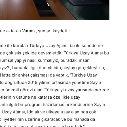
de aktaran Varank, şunları kaydetti:
ame ile kurulan Türkiye Uzay Ajansı bu iki senede ne
ede çok sıkı şekilde devam ettik. Türkiye Uzay Ajansı bu
urumsal yapıyı nasıl kurmalıyız, buradaki insan
ız?’, bununla ilgili önemli bir çalıştay gerçekleştirip,
 Hatta bir anket çalışması da yaptık, ‘Türkiye Uzay
Bu doğrultuda 2019 yılının ortasında yönetimi Sayın
n önemli görevi olan ‘Türkiye’yi uzay yarışında nerede
tlerinin üstüne ne katarsa özellikle uzay
nla ilgili bir program hazırlamasını kendilerine Sayın
 Uzay Ajansı, iddialı ve ülkeye uzay alanında çok
biliyetlerinin üzerine çıkaracak ve bu manada da
r ülke haline getirecek program hazırladı.”