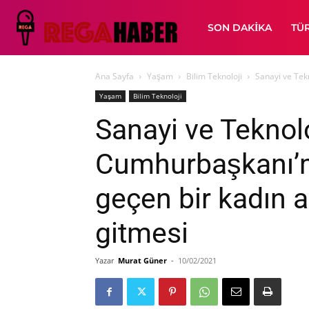
SON DAKIKA
TÜ
Ana Sayfa
Yaşam
Bilim Teknoloji
Sanayi ve Tek
Yaşam
Bilim Teknoloji
Sanayi ve Teknol
Cumhurbaşkanı’m
geçen bir kadın 
gitmesi
Yazar
Murat Güner
-
10/02/2021