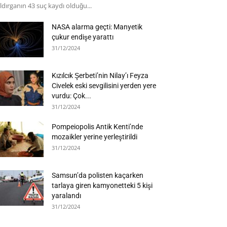
ldırganın 43 suç kaydı olduğu...
NASA alarma geçti: Manyetik
çukur endişe yarattı
31/12/2024
Kızılcık Şerbeti’nin Nilay’ı Feyza
Civelek eski sevgilisini yerden yere
vurdu: Çok...
31/12/2024
Pompeiopolis Antik Kenti’nde
mozaikler yerine yerleştirildi
31/12/2024
Samsun’da polisten kaçarken
tarlaya giren kamyonetteki 5 kişi
yaralandı
31/12/2024