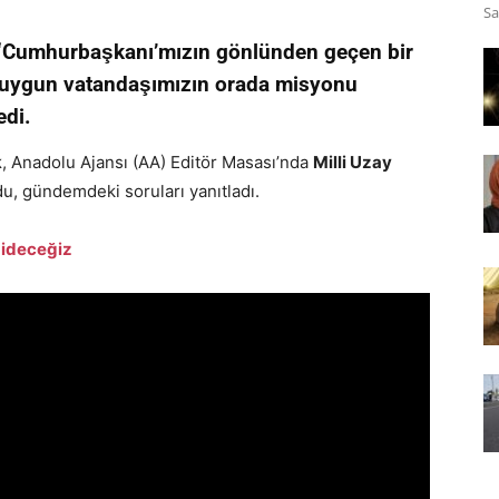
Sa
 “Cumhurbaşkanı’mızın gönlünden geçen bir
n uygun vatandaşımızın orada misyonu
edi.
k
, Anadolu Ajansı (AA) Editör Masası’nda
Milli Uzay
u, gündemdeki soruları yanıtladı.
gideceğiz