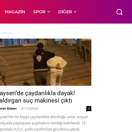
MAGAZIN
SPOR
DIĞER
 uzaya...
ayseri’de çaydanlıkla dayak!
aldırgan suç makinesi çıktı
rat Güner
-
31/12/2024
0
yseri’de bir kişiyi çaydanlıkla dövdüğü anlar sosyal
dyada paylaşılan şüphelinin kimliği belirlendi. 18
şındaki H.C.C. polis tarafından gözaltına alındı.