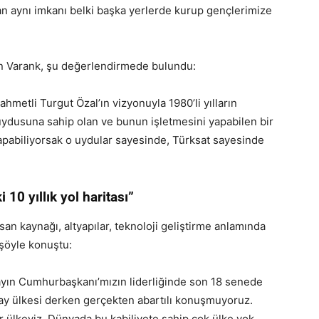
lan aynı imkanı belki başka yerlerde kurup gençlerimize
ken Varank, şu değerlendirmede bulundu:
Rahmetli Turgut Özal’ın vizyonuyla 1980’li yılların
ydusuna sahip olan ve bunun işletmesini yapabilen bir
apabiliyorsak o uydular sayesinde, Türksat sayesinde
0 yıllık yol haritası”
san kaynağı, altyapılar, teknoloji geliştirme anlamında
 şöyle konuştu:
 Sayın Cumhurbaşkanı’mızın liderliğinde son 18 senede
 uzay ülkesi derken gerçekten abartılı konuşmuyoruz.
ir ülkeyiz. Dünyada bu kabiliyete sahip çok ülke yok.