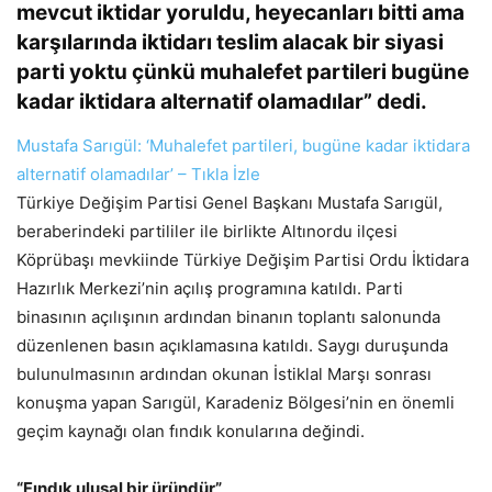
mevcut iktidar yoruldu, heyecanları bitti ama
karşılarında iktidarı teslim alacak bir siyasi
parti yoktu çünkü muhalefet partileri bugüne
kadar iktidara alternatif olamadılar” dedi.
Mustafa Sarıgül: ‘Muhalefet partileri, bugüne kadar iktidara
alternatif olamadılar’ – Tıkla İzle
Türkiye Değişim Partisi Genel Başkanı Mustafa Sarıgül,
beraberindeki partililer ile birlikte Altınordu ilçesi
Köprübaşı mevkiinde Türkiye Değişim Partisi Ordu İktidara
Hazırlık Merkezi’nin açılış programına katıldı. Parti
binasının açılışının ardından binanın toplantı salonunda
düzenlenen basın açıklamasına katıldı. Saygı duruşunda
bulunulmasının ardından okunan İstiklal Marşı sonrası
konuşma yapan Sarıgül, Karadeniz Bölgesi’nin en önemli
geçim kaynağı olan fındık konularına değindi.
“Fındık ulusal bir üründür”