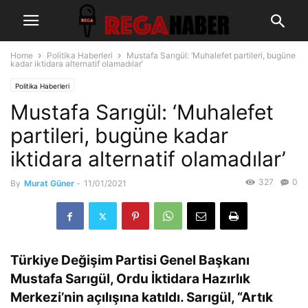
Home
Politika Haberleri
Mustafa Sarıgül: ‘Muhalefet partileri, bugüne
kadar iktidara alternatif olamadılar’
Politika Haberleri
Mustafa Sarıgül: ‘Muhalefet
partileri, bugüne kadar
iktidara alternatif olamadılar’
327
0
By
Murat Güner
-
11/01/2021
Türkiye Değişim Partisi Genel Başkanı
Mustafa Sarıgül, Ordu İktidara Hazırlık
Merkezi’nin açılışına katıldı. Sarıgül, “Artık