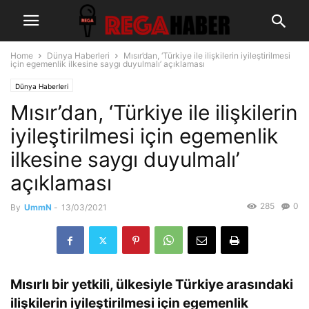
Home
Dünya Haberleri
Mısır’dan, ‘Türkiye ile ilişkilerin iyileştirilmesi
için egemenlik ilkesine saygı duyulmalı’ açıklaması
Dünya Haberleri
Mısır’dan, ‘Türkiye ile ilişkilerin
iyileştirilmesi için egemenlik
ilkesine saygı duyulmalı’
açıklaması
285
0
By
UmmN
-
13/03/2021
Mısırlı bir yetkili, ülkesiyle Türkiye arasındaki
ilişkilerin iyileştirilmesi için egemenlik