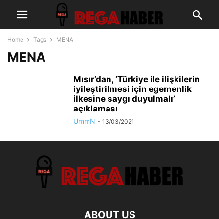
Home
Tags
MENA
MENA
Mısır’dan, ‘Türkiye ile ilişkilerin
iyileştirilmesi için egemenlik
ilkesine saygı duyulmalı’
açıklaması
UmmN
-
13/03/2021
ABOUT US