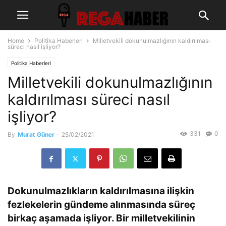
Home
Politika Haberleri
Milletvekili dokunulmazlığının kaldırılması
süreci nasıl işliyor?
Politika Haberleri
Milletvekili dokunulmazlığının
kaldırılması süreci nasıl
işliyor?
331
0
By
Murat Güner
-
25/02/2021
Dokunulmazlıkların kaldırılmasına ilişkin
fezlekelerin gündeme alınmasında süreç
birkaç aşamada işliyor. Bir milletvekilinin