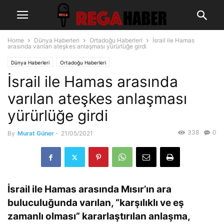
Home
Dünya Haberleri
Ortadoğu Haberleri
İsrail ile Hamas
arasında varılan ateşkes anlaşması yürürlüğe girdi
Dünya Haberleri
Ortadoğu Haberleri
İsrail ile Hamas arasında
varılan ateşkes anlaşması
yürürlüğe girdi
338
0
By
Murat Güner
-
21/05/2021
İsrail ile Hamas arasında Mısır’ın ara
buluculuğunda varılan, “karşılıklı ve eş
zamanlı olması” kararlaştırılan anlaşma,