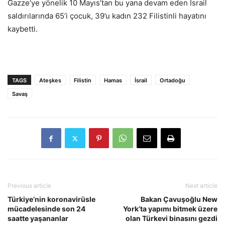
Gazze’ye yönelik 10 Mayıs’tan bu yana devam eden İsrail
saldırılarında 65’i çocuk, 39’u kadın 232 Filistinli hayatını
kaybetti.
TAGS
Ateşkes
Filistin
Hamas
İsrail
Ortadoğu
Savaş
Previous article
Next article
Türkiye’nin koronavirüsle
Bakan Çavuşoğlu New
mücadelesinde son 24
York’ta yapımı bitmek üzere
saatte yaşananlar
olan Türkevi binasını gezdi