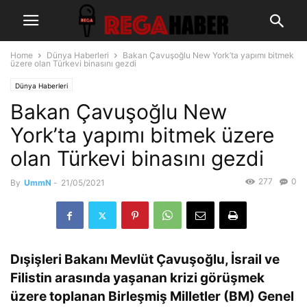
Home
Dünya Haberleri
Bakan Çavuşoğlu New York’ta yapımı bitmek
üzere olan Türkevi binasını gezdi
Dünya Haberleri
Bakan Çavuşoğlu New
York’ta yapımı bitmek üzere
olan Türkevi binasını gezdi
277
0
By
UmmN
-
21/05/2021
Dışişleri Bakanı Mevlüt Çavuşoğlu, İsrail ve
Filistin arasında yaşanan krizi görüşmek
üzere toplanan Birleşmiş Milletler (BM) Genel