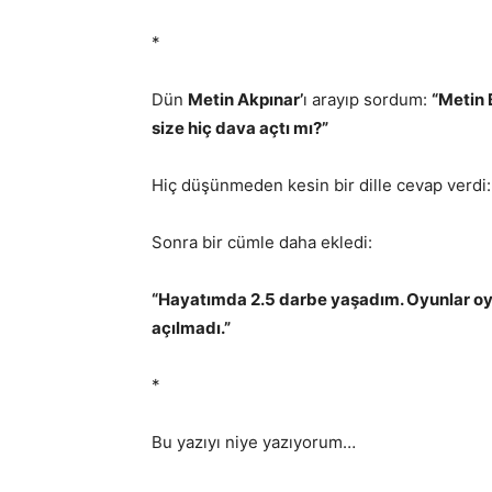
*
Dün
Metin Akpınar’
ı arayıp sordum:
“Metin 
size hiç dava açtı mı?”
Hiç düşünmeden kesin bir dille cevap verdi
Sonra bir cümle daha ekledi:
“Hayatımda 2.5 darbe yaşadım. Oyunlar oy
açılmadı.”
*
Bu yazıyı niye yazıyorum…