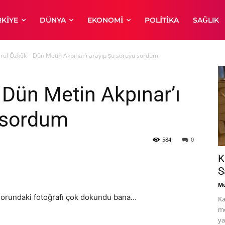
RKIYE
DÜNYA
EKONOMI
POLITIKA
SAĞLIK
rul Özkök – Dün Metin Akpınar’ı arayıp şu soruyu sordum
 Dün Metin Akpınar’ı
u sordum
584
0
K
S
Mu
orundaki fotoğrafı çok dokundu bana…
Ka
me
ya