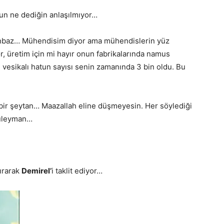
un ne dediğin anlaşılmıyor…
anbaz… Mühendisim diyor ama mühendislerin yüz
yor, üretim için mi hayır onun fabrikalarında namus
 vesikalı hatun sayısı senin zamanında 3 bin oldu. Bu
ir şeytan… Maazallah eline düşmeyesin. Her söylediği
üleyman…
ırarak
Demirel’
i taklit ediyor…