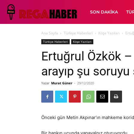
SON DAKIKA
TÜ
Ana Sayfa
Türkiye Haberleri
Köşe Yazıları
Ertuğ
Türkiye Haberleri
Köşe Yazıları
Ertuğrul Özkök –
arayıp şu soruy
Yazar
Murat Güner
-
29/12/2020
Önceki gün Metin Akpınar’ın mahkeme korid
Bir bankın ucunda yapayalnız oturuyordu…