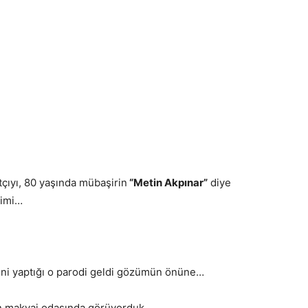
çıyı, 80 yaşında mübaşirin
“Metin Akpınar”
diye
çimi…
dini yaptığı o parodi geldi gözümün önüne…
un makyaj odasında görüyorduk…