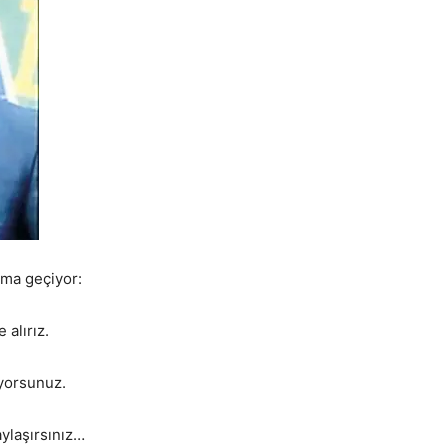
uşma geçiyor:
alırız.
yorsunuz.
aylaşırsınız…