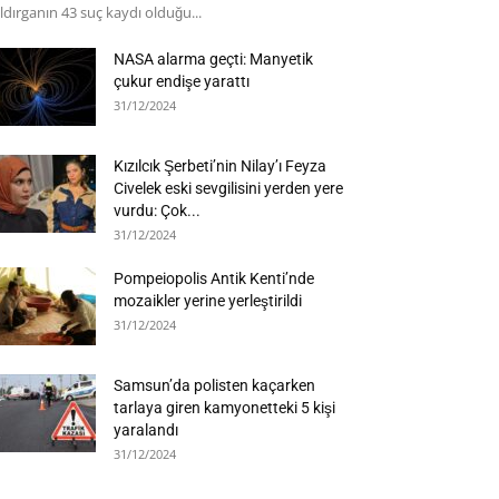
ldırganın 43 suç kaydı olduğu...
NASA alarma geçti: Manyetik
çukur endişe yarattı
31/12/2024
Kızılcık Şerbeti’nin Nilay’ı Feyza
Civelek eski sevgilisini yerden yere
vurdu: Çok...
31/12/2024
Pompeiopolis Antik Kenti’nde
mozaikler yerine yerleştirildi
31/12/2024
Samsun’da polisten kaçarken
tarlaya giren kamyonetteki 5 kişi
yaralandı
31/12/2024