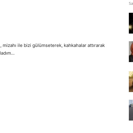
Sa
ri, mizahı ile bizi gülümseterek, kahkahalar attırarak
rladım…