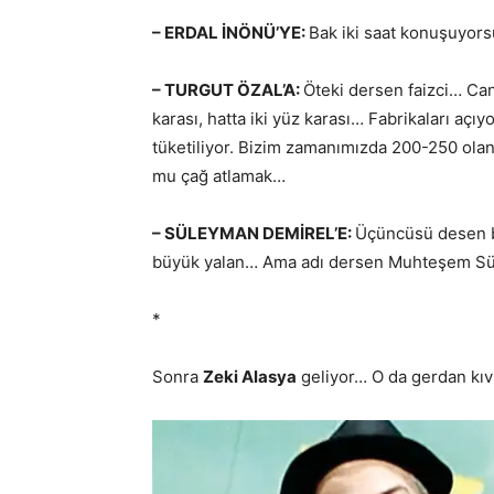
– ERDAL İNÖNÜ’YE:
Bak iki saat konuşuyors
– TURGUT ÖZAL’A:
Öteki dersen faizci… C
karası, hatta iki yüz karası… Fabrikaları açı
tüketiliyor. Bizim zamanımızda 200-250 olan
mu çağ atlamak…
– SÜLEYMAN DEMİREL’E:
Üçüncüsü desen b
büyük yalan… Ama adı dersen Muhteşem S
*
Sonra
Zeki Alasya
geliyor… O da gerdan kıv