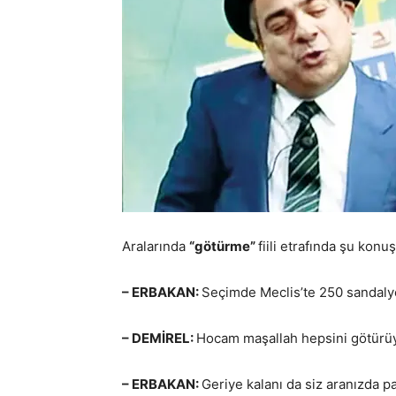
Aralarında
“götürme”
fiili etrafında şu kon
– ERBAKAN:
Seçimde Meclis’te 250 sandalye 
– DEMİREL:
Hocam maşallah hepsini götürü
– ERBAKAN:
Geriye kalanı da siz aranızda p