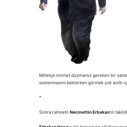
Milletçe minnet duymamız gereken bir sanat
seslenmesini beklerken görmek çok acıttı i
*
Sonra rahmetli
Necmettin Erbakan’
ın takli
Erbakan Hoca’
yı bir televizyon stüdyosun