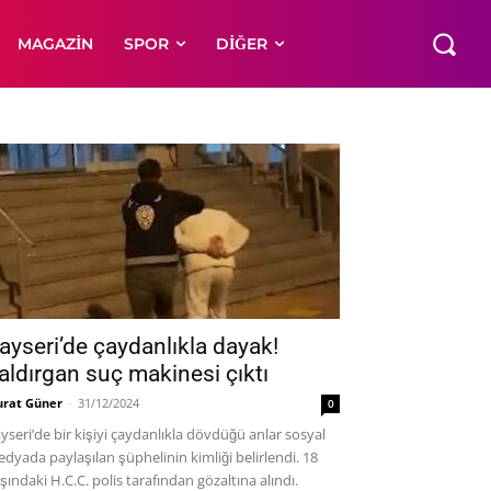
MAGAZIN
SPOR
DIĞER
ayseri’de çaydanlıkla dayak!
aldırgan suç makinesi çıktı
rat Güner
-
31/12/2024
0
yseri’de bir kişiyi çaydanlıkla dövdüğü anlar sosyal
dyada paylaşılan şüphelinin kimliği belirlendi. 18
şındaki H.C.C. polis tarafından gözaltına alındı.