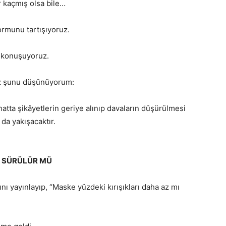
r kaçmış olsa bile…
rmunu tartışıyoruz.
ü konuşuyoruz.
ez şunu düşünüyorum:
atta şikâyetlerin geriye alınıp davaların düşürülmesi
da yakışacaktır.
J SÜRÜLÜR MÜ
nı yayınlayıp, “Maske yüzdeki kırışıkları daha az mı