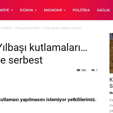
RKIYE
DÜNYA
EKONOMI
POLITIKA
SAĞLIK
 Hakan – Yılbaşı kutlamaları… Evde yasak, otelde serbest
lbaşı kutlamaları…
de serbest
566
0
K
S
Mu
kutlaması yapılmasını istemiyor yetkililerimiz.
Ka
me
ya