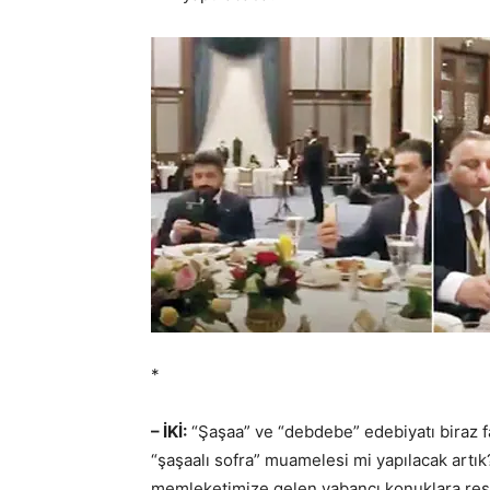
*
– İKİ:
“Şaşaa” ve “debdebe” edebiyatı biraz 
“şaşaalı sofra” muamelesi mi yapılacak art
memleketimize gelen yabancı konuklara resm