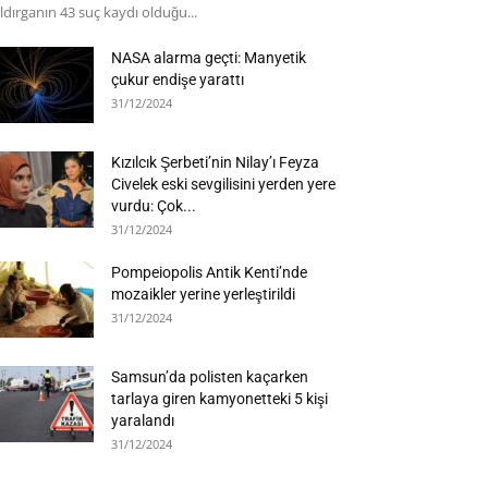
ldırganın 43 suç kaydı olduğu...
NASA alarma geçti: Manyetik
çukur endişe yarattı
31/12/2024
Kızılcık Şerbeti’nin Nilay’ı Feyza
Civelek eski sevgilisini yerden yere
vurdu: Çok...
31/12/2024
Pompeiopolis Antik Kenti’nde
mozaikler yerine yerleştirildi
31/12/2024
Samsun’da polisten kaçarken
tarlaya giren kamyonetteki 5 kişi
yaralandı
31/12/2024