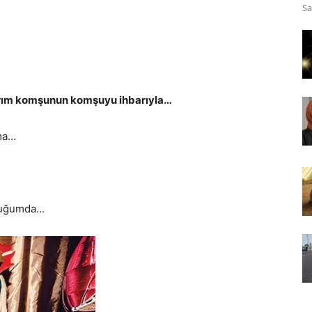
Sa
rım komşunun komşuyu ihbarıyla…
ma…
rduğumda…