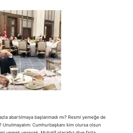
fazla abartılmaya başlanmadı mı? Resmi yemeğe de
ık? Unutmayalım: Cumhurbaşkanı kim olursa olsun
i yemek verecek. Muhalif olacağız diye fazla