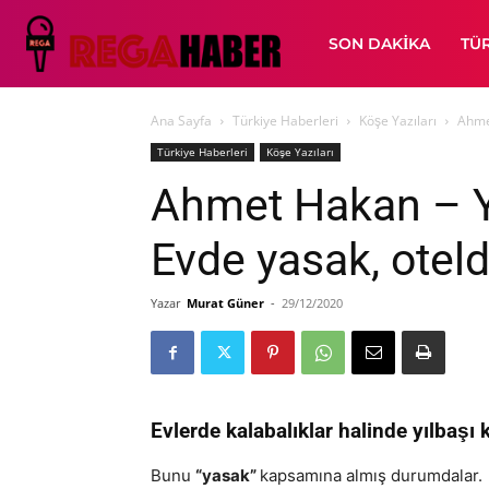
SON DAKIKA
TÜ
Ana Sayfa
Türkiye Haberleri
Köşe Yazıları
Ahmet
Türkiye Haberleri
Köşe Yazıları
Ahmet Hakan – Yı
Evde yasak, otel
Yazar
Murat Güner
-
29/12/2020
Evlerde kalabalıklar halinde yılbaşı 
Bunu
“yasak”
kapsamına almış durumdalar.