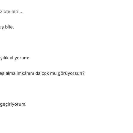
iz otelleri…
ş bile.
şılık alıyorum:
fes alma imkânını da çok mu görüyorsun?
geçiriyorum.