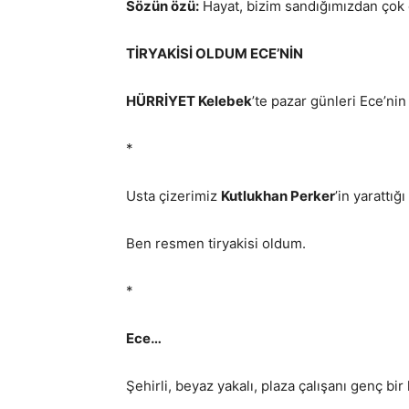
Sözün özü:
Hayat, bizim sandığımızdan çok d
TİRYAKİSİ OLDUM ECE’NİN
HÜRRİYET Kelebek
’te pazar günleri Ece’ni
*
Usta çizerimiz
Kutlukhan Perker
’in yarattığı
Ben resmen tiryakisi oldum.
*
Ece…
Şehirli, beyaz yakalı, plaza çalışanı genç bir