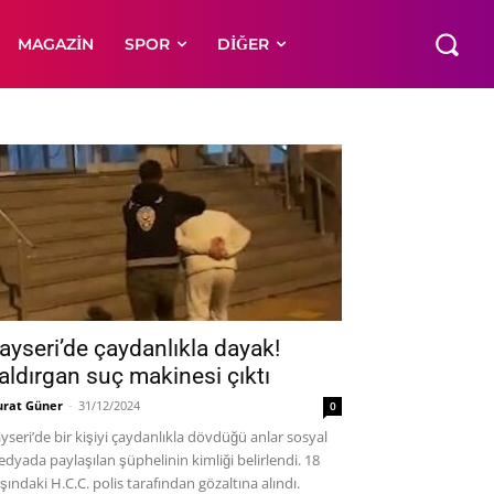
MAGAZIN
SPOR
DIĞER
ayseri’de çaydanlıkla dayak!
aldırgan suç makinesi çıktı
rat Güner
-
31/12/2024
0
yseri’de bir kişiyi çaydanlıkla dövdüğü anlar sosyal
dyada paylaşılan şüphelinin kimliği belirlendi. 18
şındaki H.C.C. polis tarafından gözaltına alındı.