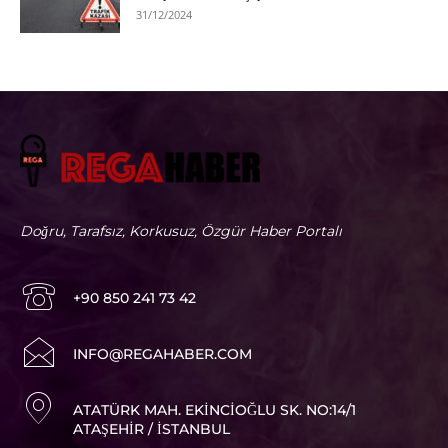
31/12/2024
Doğru, Tarafsız, Korkusuz, Özgür Haber Portalı
+90 850 241 73 42
I
NFO@REGAHABER.COM
ATATÜRK MAH. EKINCIOĞLU SK. NO:14/1
ATAŞEHIR / İSTANBUL