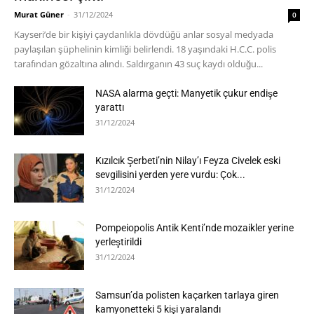
Murat Güner
-
31/12/2024
0
Kayseri’de bir kişiyi çaydanlıkla dövdüğü anlar sosyal medyada
paylaşılan şüphelinin kimliği belirlendi. 18 yaşındaki H.C.C. polis
tarafından gözaltına alındı. Saldırganın 43 suç kaydı olduğu...
NASA alarma geçti: Manyetik çukur endişe
yarattı
31/12/2024
Kızılcık Şerbeti’nin Nilay’ı Feyza Civelek eski
sevgilisini yerden yere vurdu: Çok...
31/12/2024
Pompeiopolis Antik Kenti’nde mozaikler yerine
yerleştirildi
31/12/2024
Samsun’da polisten kaçarken tarlaya giren
kamyonetteki 5 kişi yaralandı