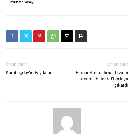
Savunma Sanayi
Önceki İçerik
Sonraki İçerik
Karabuğday’ın Faydaları
E-ticarette teslimat hızının
önemi ‘h-ticaret’i ortaya
çıkardı