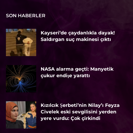
SON HABERLER
Kayseri’de çaydanlıkla dayak!
Saldırgan suç makinesi çıktı
NASA alarma geçti: Manyetik
çukur endişe yarattı
Kızılcık Şerbeti’nin Nilay’ı Feyza
Civelek eski sevgilisini yerden
yere vurdu: Çok çirkindi