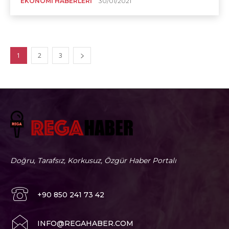
EKONOMI HABERLERI
30/01/2021
1
2
3
Doğru, Tarafsız, Korkusuz, Özgür Haber Portalı
+90 850 241 73 42
I
NFO@REGAHABER.COM