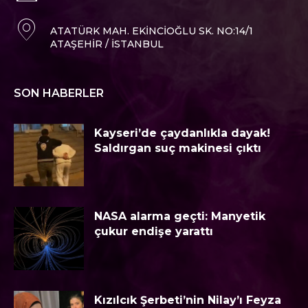
ATATÜRK MAH. EKINCIOĞLU SK. NO:14/1
ATAŞEHIR / İSTANBUL
SON HABERLER
Kayseri’de çaydanlıkla dayak!
Saldırgan suç makinesi çıktı
NASA alarma geçti: Manyetik
çukur endişe yarattı
Kızılcık Şerbeti’nin Nilay’ı Feyza