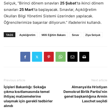
Selçuk, “Birinci dönem sınavları
25 Şubat
‘ta ikinci dönem
sınavları
25 Mart
‘ta başlayacak. Sınavlar, Açıköğretim
Okulları Bilgi Yönetimi Sistemi üzerinden yapılacak.
Öğrencilerimize başarılar diliyorum.” ifadelerini kullandı.
TAGS
Açıköğretim
Milli Eğitim Bakanı
Sınav
Ziya Selçuk
Previous article
Next article
İçişleri Bakanlığı: Sokağa
Almanya’da Hristiyan
çıkma kısıtlamasında temel
Demokrat Birlik Partisi’nin
ihtiyaç malzemelerine
genel başkanlığına Armin
ulaşmak için gerekli tedbirler
Laschet seçildi
alındı