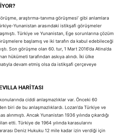
İYOR?
 görüşme, araştırma-tanıma görüşmesi’ gibi anlamlara
Türkiye-Yunanistan arasındaki istikşafi görüşmeler
laşmıştı. Türkiye ve Yunanistan, Ege sorunlarına çözüm
örüşmelere başlamış ve iki tarafın da kabul edebileceği
ıştı. Son görüşme olan 60. tur, 1 Mart 2016’da Atina’da
n hükümeti tarafından askıya alındı. İki ülke
matıyla devam etmiş olsa da istikşafi çerçeveye
EVILLA HARİTASI
ı konularında ciddi anlaşmazlıklar var. Önceki 60
 biri de bu anlaşmazlıklardı. Lozan’da Türkiye ve
sas alınmıştı. Ancak Yunanistan 1936 yılında çıkardığı
lan etti. Türkiye de 1964 yılında karasularını
ararası Deniz Hukuku 12 mile kadar izin verdiği için