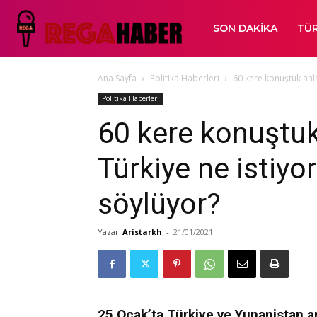
SON DAKIKA
TÜR
Ana Sayfa
Politika Haberleri
60 kere konuştuk anl
Politika Haberleri
60 kere konuştu
Türkiye ne istiyo
söylüyor?
Yazar
Aristarkh
-
21/01/2021
25 Ocak’ta Türkiye ve Yunanistan ar