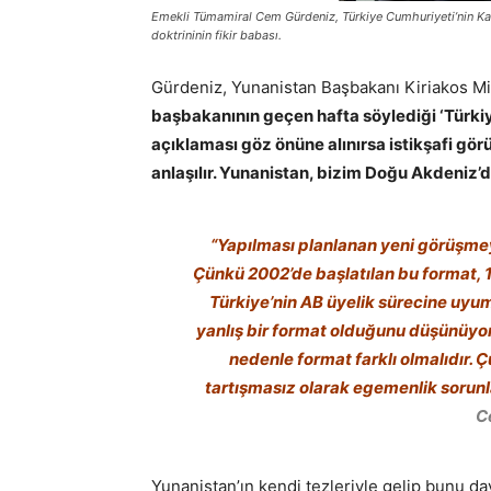
Emekli Tümamiral Cem Gürdeniz, Türkiye Cumhuriyeti’nin Kara
doktrininin fikir babası.
Gürdeniz, Yunanistan Başbakanı Kiriakos Miç
başbakanının geçen hafta söylediği ‘Türki
açıklaması göz önüne alınırsa istikşafi g
anlaşılır. Yunanistan, bizim Doğu Akdeniz’
“Yapılması planlanan yeni görüşmeye
Çünkü 2002’de başlatılan bu format, 1
Türkiye’nin AB üyelik sürecine uyum
yanlış bir format olduğunu düşünüyor
nedenle format farklı olmalıdır. Ç
tartışmasız olarak egemenlik sorunla
C
Yunanistan’ın kendi tezleriyle gelip bunu 