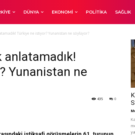
KIYE
DÜNYA
EKONOMI
POLITIKA
SAĞLIK
atamadık! Türkiye ne istiyor? Yunanistan ne söylüyor?
k anlatamadık!
r? Yunanistan ne
K
435
0
S
Mu
Ka
me
ya
asındaki istikşafi görüşmelerin 61. turunun