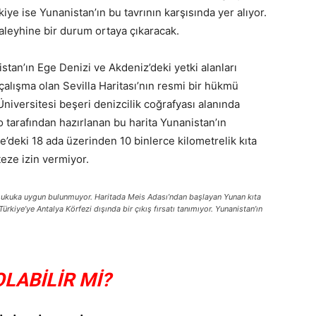
iye ise Yunanistan’ın bu tavrının karşısında yer alıyor.
aleyhine bir durum ortaya çıkaracak.
istan’ın Ege Denizi ve Akdeniz’deki yetki alanları
çalışma olan Sevilla Haritası’nın resmi bir hükmü
Üniversitesi beşeri denizcilik coğrafyası alanında
 tarafından hazırlanan bu harita Yunanistan’ın
e’deki 18 ada üzerinden 10 binlerce kilometrelik kıta
teze izin vermiyor.
sı hukuka uygun bulunmuyor. Haritada Meis Adası’ndan başlayan Yunan kıta
rkiye’ye Antalya Körfezi dışında bir çıkış fırsatı tanımıyor. Yunanistan’ın
ABİLİR Mİ?