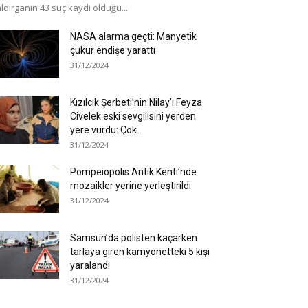
ldırganın 43 suç kaydı olduğu...
NASA alarma geçti: Manyetik
çukur endişe yarattı
31/12/2024
Kızılcık Şerbeti’nin Nilay’ı Feyza
Civelek eski sevgilisini yerden
yere vurdu: Çok...
31/12/2024
Pompeiopolis Antik Kenti’nde
mozaikler yerine yerleştirildi
31/12/2024
Samsun’da polisten kaçarken
tarlaya giren kamyonetteki 5 kişi
yaralandı
31/12/2024