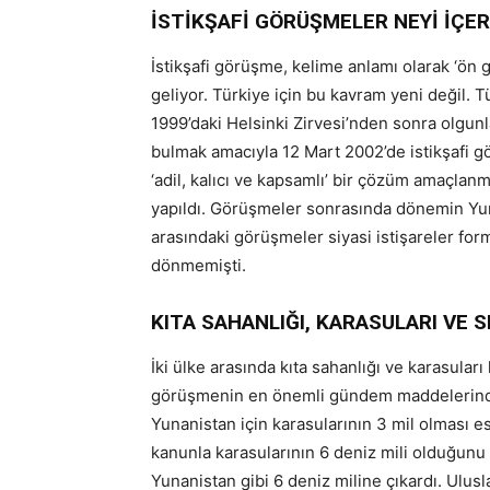
İSTİKŞAFİ GÖRÜŞMELER NEYİ İÇER
İstikşafi görüşme, kelime anlamı olarak ‘ön
geliyor. Türkiye için bu kavram yeni değil. 
1999’daki Helsinki Zirvesi’nden sonra olgun
bulmak amacıyla 12 Mart 2002’de istikşafi g
‘adil, kalıcı ve kapsamlı’ bir çözüm amaçlanm
yapıldı. Görüşmeler sonrasında dönemin Yuna
arasındaki görüşmeler siyasi istişareler for
dönmemişti.
KITA SAHANLIĞI, KARASULARI VE S
İki ülke arasında kıta sahanlığı ve karasular
görüşmenin en önemli gündem maddelerinden
Yunanistan için karasularının 3 mil olması e
kanunla karasularının 6 deniz mili olduğunu i
Yunanistan gibi 6 deniz miline çıkardı. Ulusl