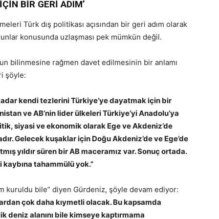
ÇİN BİR GERİ ADIM’
eleri Türk dış politikası açısından bir geri adım olarak
 sorunlar konusunda uzlaşması pek mümkün değil.
un bilinmesine rağmen davet edilmesinin bir anlamı
i şöyle:
adar kendi tezlerini Türkiye’ye dayatmak için bir
anistan ve AB’nin lider ülkeleri Türkiye’yi Anadolu’ya
litik, siyasi ve ekonomik olarak Ege ve Akdeniz’de
dır. Gelecek kuşaklar için Doğu Akdeniz’de ve Ege’de
tmış yıldır süren bir AB maceramız var. Sonuç ortada.
rji kaybına tahammülü yok.”
em kuruldu bile” diyen Gürdeniz, şöyle devam ediyor:
lardan çok daha kıymetli olacak. Bu kapsamda
elik deniz alanını bile kimseye kaptırmama