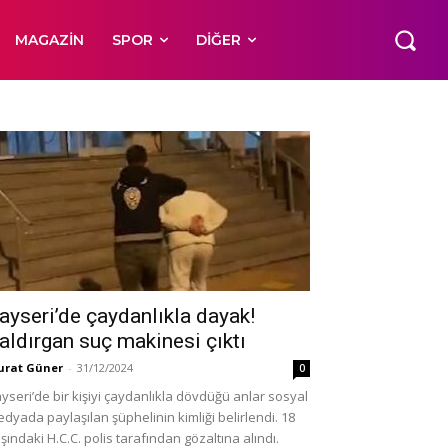
MAGAZIN
SPOR
DIĞER
ayseri’de çaydanlıkla dayak!
aldırgan suç makinesi çıktı
rat Güner
-
31/12/2024
0
yseri’de bir kişiyi çaydanlıkla dövdüğü anlar sosyal
dyada paylaşılan şüphelinin kimliği belirlendi. 18
şındaki H.C.C. polis tarafından gözaltına alındı.