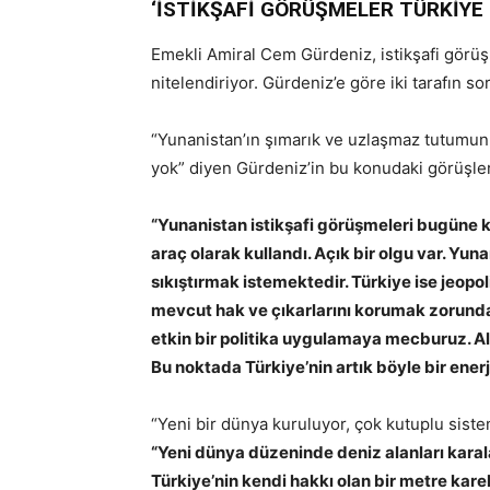
‘İSTİKŞAFİ GÖRÜŞMELER TÜRKİYE İ
Emekli Amiral Cem Gürdeniz, istikşafi görüşm
nitelendiriyor. Gürdeniz’e göre iki tarafın
“Yunanistan’ın şımarık ve uzlaşmaz tutumun
yok” diyen Gürdeniz’in bu konudaki görüşler
“Yunanistan istikşafi görüşmeleri bugüne k
araç olarak kullandı. Açık bir olgu var. Yun
sıkıştırmak istemektedir. Türkiye ise jeopo
mevcut hak ve çıkarlarını korumak zorunda
etkin bir politika uygulamaya mecburuz. Al
Bu noktada Türkiye’nin artık böyle bir ene
“Yeni bir dünya kuruluyor, çok kutuplu sist
“Yeni dünya düzeninde deniz alanları kara
Türkiye’nin kendi hakkı olan bir metre kar