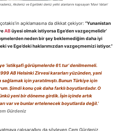
deniz, Akdeniz ve Ege’deki deniz yetki alanlarını kapsayan ‘Mavi Vatan’
otakis’in açıklamasına da dikkat çekiyor:
“Yunanistan
ye
AB
üyesi olmak istiyorsa Ege’den vazgeçmelidir’
örüşmelerden neden bir şey beklemediğim daha iyi
deki ve Ege’deki haklarımızdan vazgeçmemizi istiyor.”
 ‘istikşafi görüşmelerde 61. tur’ denilmemeli.
999 AB Helsinki Zirvesi kararları yüzünden, yani
 sağlamak için yaratılmıştı. Bunun Türkiye için
um. Şimdi konu çok daha farklı boyutlardadır. O
ünkü yeni bir döneme girdik. İşin içinde artık
rı var ve bunlar ertelenecek boyutlarda değil.’
em Gürdeniz
dayatmaya çalışacağını da söyleyen Cem Gürdeniz,