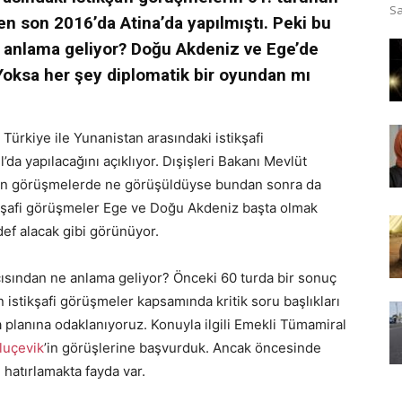
Sa
n son 2016’da Atina’da yapılmıştı. Peki bu
ne anlama geliyor? Doğu Akdeniz ve Ege’de
Yoksa her şey diplomatik bir oyundan mı
 Türkiye ile Yunanistan arasındaki istikşafi
da yapılacağını açıklıyor. Dışişleri Bakanı Mevlüt
ılan görüşmelerde ne görüşüldüyse bundan sonra da
tikşafi görüşmeler Ege ve Doğu Akdeniz başta olmak
edef alacak gibi görünüyor.
açısından ne anlama geliyor? Önceki 60 turda bir sonuç
istikşafi görüşmeler kapsamında kritik soru başlıkları
 planına odaklanıyoruz. Konuyla ilgili Emekli Tümamiral
luçevik
’in görüşlerine başvurduk. Ancak öncesinde
ı hatırlamakta fayda var.