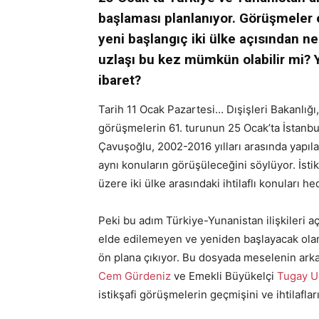
başlaması planlanıyor. Görüşmeler e
yeni başlangıç iki ülke açısından 
uzlaşı bu kez mümkün olabilir mi? 
ibaret?
Tarih 11 Ocak Pazartesi… Dışişleri Bakanlığı,
görüşmelerin 61. turunun 25 Ocak’ta İstanbul’
Çavuşoğlu, 2002-2016 yılları arasında yap
aynı konuların görüşüleceğini söylüyor. İs
üzere iki ülke arasındaki ihtilaflı konuları h
Peki bu adım Türkiye-Yunanistan ilişkileri 
elde edilemeyen ve yeniden başlayacak olan 
ön plana çıkıyor. Bu dosyada meselenin arka
Cem Gürdeniz
ve Emekli Büyükelçi
Tugay U
istikşafi görüşmelerin geçmişini ve ihtilaflar