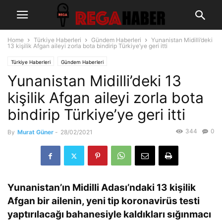
Home
Türkiye Haberleri
Gündem Haberleri
Yunanistan Midilli’deki
13 kişilik Afgan aileyi zorla bota bindirip Türkiye’ye geri itti
Türkiye Haberleri
Gündem Haberleri
Yunanistan Midilli’deki 13
kişilik Afgan aileyi zorla bota
bindirip Türkiye’ye geri itti
344
0
By
Murat Güner
-
28/02/2021
Yunanistan’ın Midilli Adası’ndaki 13 kişilik
Afgan bir ailenin, yeni tip koronavirüs testi
yaptırılacağı bahanesiyle kaldıkları sığınmacı