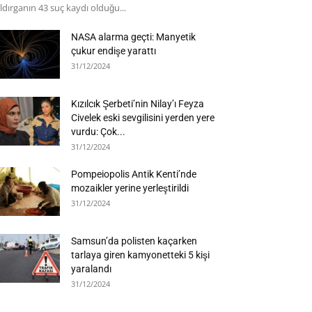
ldırganın 43 suç kaydı olduğu...
NASA alarma geçti: Manyetik
çukur endişe yarattı
31/12/2024
Kızılcık Şerbeti’nin Nilay’ı Feyza
Civelek eski sevgilisini yerden yere
vurdu: Çok...
31/12/2024
Pompeiopolis Antik Kenti’nde
mozaikler yerine yerleştirildi
31/12/2024
Samsun’da polisten kaçarken
tarlaya giren kamyonetteki 5 kişi
yaralandı
31/12/2024