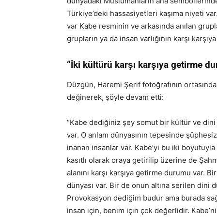
dünyadaki Müslümanların ana sembollerinden 
Türkiye’deki hassasiyetleri kaşıma niyeti var.
var Kabe resminin ve arkasında anılan grupl
grupların ya da insan varlığının karşı karşıya
“İki kültürü karşı karşıya getirme d
Düzgün, Haremi Şerif fotoğrafının ortasınd
değinerek, şöyle devam etti:
“Kabe dediğiniz şey somut bir kültür ve dini 
var. O anlam dünyasının tepesinde şüphesiz 
inanan insanlar var. Kabe’yi bu iki boyutuy
kasıtlı olarak oraya getirilip üzerine de Şahm
alanını karşı karşıya getirme durumu var. Bi
dünyası var. Bir de onun altına serilen dini d
Provokasyon dediğim budur ama burada sağdu
insan için, benim için çok değerlidir. Kabe’n