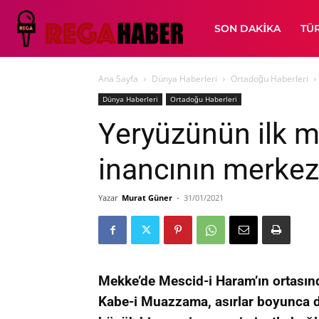
SON DAKIKA
TÜ
Ana Sayfa
Dünya Haberleri
Ortadoğu Haberleri
Dünya Haberleri
Ortadoğu Haberleri
Yeryüzünün ilk m
inancının merkez
Yazar
Murat Güner
-
31/01/2021
Mekke’de Mescid-i Haram’ın ortasın
Kabe-i Muazzama, asırlar boyunca d