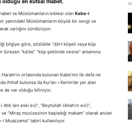
ı olduğu en kutsal mabet.
Sa
 mabet ve Müslümanların kıblesi olan
Kabe-i
bir yanındaki Müslümanların büyük bir sevgi ve
rak varlığını sürdürüyor.
ği bilgiye göre, sözlükte “dört köşeli veya küp
n türeyen “ka’be” “küp şeklinde nesne” anlamına
 Haram’ın ortasında bulunan Kabe’nin ilk defa ne
a ihtilaf bulunsa da Kur’an-ı Kerim’de yer alan
 de var olduğu biliniyor.
tik (en eski ev)”, “Beytullah (Allah’ın evi)”,
” ve “Miraç mucizesinin başladığı makam” olarak anılan
i Muazzama” tabiri kullanılıyor.