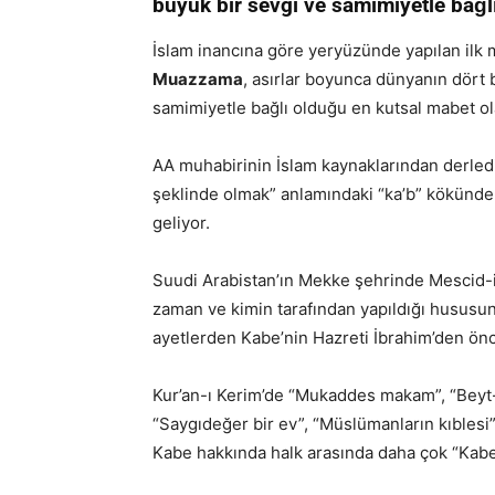
büyük bir sevgi ve samimiyetle bağl
İslam inancına göre yeryüzünde yapılan ilk
Muazzama
, asırlar boyunca dünyanın dört 
samimiyetle bağlı olduğu en kutsal mabet ola
AA muhabirinin İslam kaynaklarından derledi
şeklinde olmak” anlamındaki “ka’b” kökünde
geliyor.
Suudi Arabistan’ın Mekke şehrinde Mescid-i
zaman ve kimin tarafından yapıldığı hususund
ayetlerden Kabe’nin Hazreti İbrahim’den önce
Kur’an-ı Kerim’de “Mukaddes makam”, “Beyt-i A
“Saygıdeğer bir ev”, “Müslümanların kıblesi
Kabe hakkında halk arasında daha çok “Kabe-