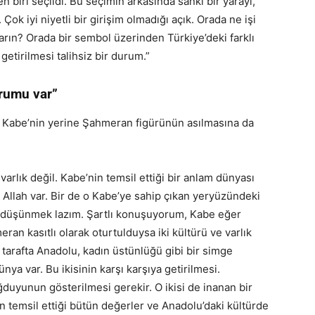
biri seçildi. Bu seçimin arkasında sanki bir yarayı,
 Çok iyi niyetli bir girişim olmadığı açık. Orada ne işi
arın? Orada bir sembol üzerinden Türkiye’deki farklı
 getirilmesi talihsiz bir durum.”
urumu var”
a Kabe’nin yerine Şahmeran figürünün asılmasına da
varlık değil. Kabe’nin temsil ettiği bir anlam dünyası
Allah var. Bir de o Kabe’ye sahip çıkan yeryüzündeki
la düşünmek lazım. Şartlı konuşuyorum, Kabe eğer
eran kasıtlı olarak oturtulduysa iki kültürü ve varlık
r tarafta Anadolu, kadın üstünlüğü gibi bir simge
ünya var. Bu ikisinin karşı karşıya getirilmesi.
yunun gösterilmesi gerekir. O ikisi de inanan bir
in temsil ettiği bütün değerler ve Anadolu’daki kültürde