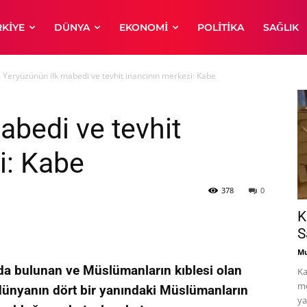
RKIYE
DÜNYA
EKONOMI
POLITIKA
SAĞLIK
Yeryüzünün ilk mabedi ve tevhit inancının merkezi: Kabe
abedi ve tevhit
i: Kabe
378
0
K
S
Mu
da bulunan ve Müslümanların kıblesi olan
Ka
me
ünyanın dört bir yanındaki Müslümanların
ya