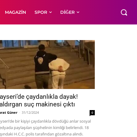
MAGAZIN
SPOR
DIĞER
ayseri’de çaydanlıkla dayak!
aldırgan suç makinesi çıktı
rat Güner
-
31/12/2024
0
yseri’de bir kişiyi çaydanlıkla dövdüğü anlar sosyal
dyada paylaşılan şüphelinin kimliği belirlendi. 18
şındaki H.C.C. polis tarafından gözaltına alındı.