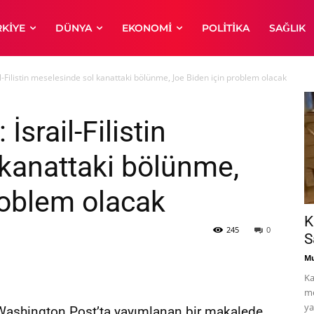
RKIYE
DÜNYA
EKONOMI
POLITIKA
SAĞLIK
l-Filistin meselesinde sol kanattaki bölünme, Joe Biden için problem olacak
srail-Filistin
kanattaki bölünme,
roblem olacak
K
245
0
S
Mu
Ka
me
ya
Washington Post’ta yayımlanan bir makalede,