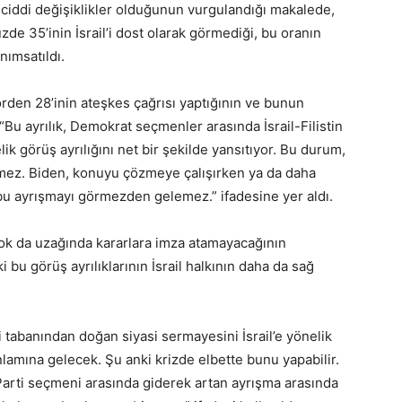
a ciddi değişiklikler olduğunun vurgulandığı makalede,
de 35’inin İsrail’i dost olarak görmediği, bu oranın
ımsatıldı.
rden 28’inin ateşkes çağrısı yaptığının ve bunun
“Bu ayrılık, Demokrat seçmenler arasında İsrail-Filistin
k görüş ayrılığını net bir şekilde yansıtıyor. Bu durum,
emez. Biden, konuyu çözmeye çalışırken ya da daha
bu ayrışmayı görmezden gelemez.” ifadesine yer aldı.
ok da uzağında kararlara imza atamayacağının
 bu görüş ayrılıklarının İsrail halkının daha da sağ
i tabanından doğan siyasi sermayesini İsrail’e yönelik
lamına gelecek. Şu anki krizde elbette bunu yapabilir.
Parti seçmeni arasında giderek artan ayrışma arasında