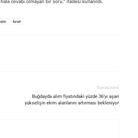
la cevabı olmayan bir soru.” ifadesi kullanıldı.
istin
İsrail
Sonraki İçerik
Buğdayda alım fiyatındaki yüzde 36’yı aşan
i
yükselişin ekim alanlarını artırması bekleniyor