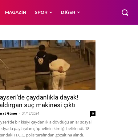
MAGAZIN
SPOR
DIĞER
ayseri’de çaydanlıkla dayak!
aldırgan suç makinesi çıktı
rat Güner
-
31/12/2024
0
yseri’de bir kişiyi çaydanlıkla dövdüğü anlar sosyal
dyada paylaşılan şüphelinin kimliği belirlendi. 18
şındaki H.C.C. polis tarafından gözaltına alındı.