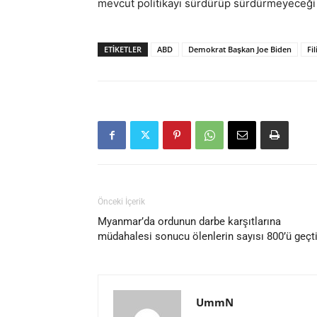
mevcut politikayı sürdürüp sürdürmeyeceği ha
ETIKETLER
ABD
Demokrat Başkan Joe Biden
Fil
Önceki İçerik
Myanmar’da ordunun darbe karşıtlarına
müdahalesi sonucu ölenlerin sayısı 800’ü geçt
UmmN