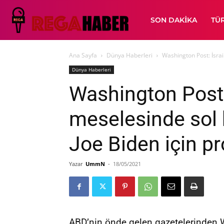
SON DAKIKA
TÜ
Ana Sayfa
Dünya Haberleri
Washington Post: İsrai
Dünya Haberleri
Washington Post: İ
meselesinde sol 
Joe Biden için p
Yazar
UmmN
-
18/05/2021
ABD’nin önde gelen gazetelerinden 