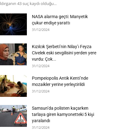
ldırganın 43 suç kaydı olduğu...
NASA alarma geçti: Manyetik
çukur endişe yarattı
31/12/2024
Kızılcık Şerbeti’nin Nilay’ı Feyza
Civelek eski sevgilisini yerden yere
vurdu: Çok...
31/12/2024
Pompeiopolis Antik Kenti’nde
mozaikler yerine yerleştirildi
31/12/2024
Samsun’da polisten kaçarken
tarlaya giren kamyonetteki 5 kişi
yaralandı
31/12/2024