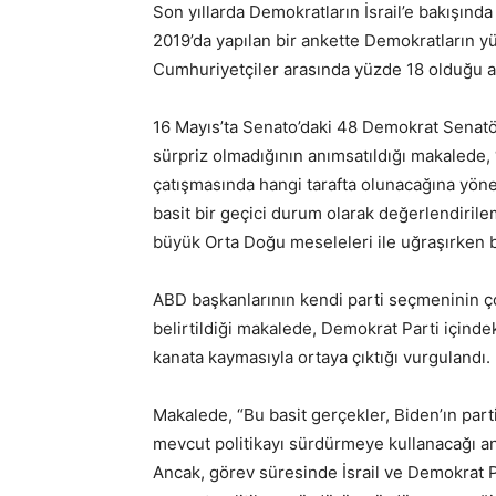
Son yıllarda Demokratların İsrail’e bakışınd
2019’da yapılan bir ankette Demokratların yüz
Cumhuriyetçiler arasında yüzde 18 olduğu an
16 Mayıs’ta Senato’daki 48 Demokrat Senatö
sürpriz olmadığının anımsatıldığı makalede, 
çatışmasında hangi tarafta olunacağına yöneli
basit bir geçici durum olarak değerlendiril
büyük Orta Doğu meseleleri ile uğraşırken 
ABD başkanlarının kendi parti seçmeninin ç
belirtildiği makalede, Demokrat Parti içindeki
kanata kaymasıyla ortaya çıktığı vurgulandı.
Makalede, “Bu basit gerçekler, Biden’ın part
mevcut politikayı sürdürmeye kullanacağı an
Ancak, görev süresinde İsrail ve Demokrat 