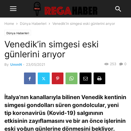
Home
Dünya Haberleri
Venedik’in simgesi eski günlerini arıyor
Dünya Haberleri
Venedik’in simgesi eski
günlerini arıyor
253
0
By
UmmN
-
23/05/2021
İtalya’nın kanallarıyla bilinen Venedik kentinin
simgesi gondolları süren gondolcular, yeni
tip koronavirüs (Kovid-19) salgınının
etkisinin zayıflamasını ve bir an önce işlerinin
eski yoğun günlerine dönmesini bekliyor.