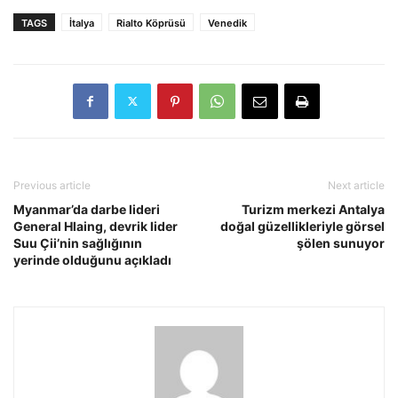
TAGS
İtalya
Rialto Köprüsü
Venedik
Previous article
Next article
Myanmar’da darbe lideri
Turizm merkezi Antalya
General Hlaing, devrik lider
doğal güzellikleriyle görsel
Suu Çii’nin sağlığının
şölen sunuyor
yerinde olduğunu açıkladı